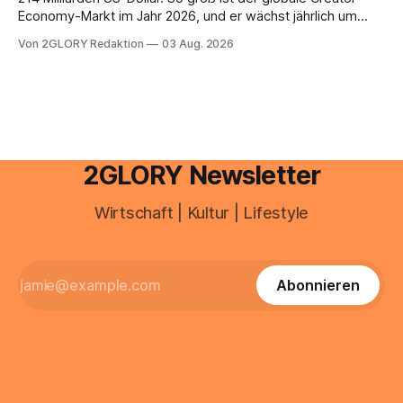
Economy-Markt im Jahr 2026, und er wächst jährlich um
mehr als 22 Prozent. Was lange als Nischenphänomen galt,
Von 2GLORY Redaktion
03 Aug. 2026
ist längst ein ernstzunehmender Wirtschaftszweig. Weltweit
sind über 200 Millionen Menschen als Creator aktiv, allein in
Deutschland geht der Markt in
2GLORY Newsletter
Wirtschaft | Kultur | Lifestyle
Abonnieren