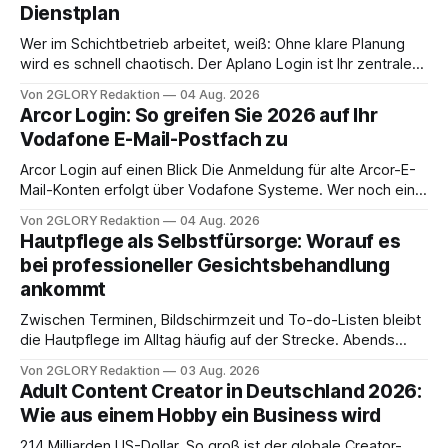
Dienstplan
Wer im Schichtbetrieb arbeitet, weiß: Ohne klare Planung
wird es schnell chaotisch. Der Aplano Login ist Ihr zentraler
Zugangspunkt, um dienstpläne, zeiterfassung,
Von 2GLORY Redaktion
04 Aug. 2026
abwesenheiten und die gesamte kommunikation rund um
Arcor Login: So greifen Sie 2026 auf Ihr
Ihr personal digital zu organisieren. In diesem Leitfaden
Vodafone E-Mail-Postfach zu
erfahren Sie alles, was Sie für einen reibungslosen Einstieg
brauchen, von der Registrierung
Arcor Login auf einen Blick Die Anmeldung für alte Arcor-E-
Mail-Konten erfolgt über Vodafone Systeme. Wer noch eine
e mail adresse mit der Endung @arcor.de oder @arcor.net
Von 2GLORY Redaktion
04 Aug. 2026
besitzt, loggt sich heute über das Vodafone E-Mail & Cloud
Hautpflege als Selbstfürsorge: Worauf es
Portal ein. Der klassische Arcor Login über mail.
bei professioneller Gesichtsbehandlung
ankommt
Zwischen Terminen, Bildschirmzeit und To-do-Listen bleibt
die Hautpflege im Alltag häufig auf der Strecke. Abends
schnell abschminken, morgens eine Creme aus der
Von 2GLORY Redaktion
03 Aug. 2026
Drogerie – mehr ist zeitlich oft nicht drin. Dabei reagiert die
Adult Content Creator in Deutschland 2026:
Haut empfindlich auf Stress, Schlafmangel und
Wie aus einem Hobby ein Business wird
Umwelteinflüsse: Sie wirkt müde, spannt oder neigt zu
Unreinheiten. Professionelle
214 Milliarden US-Dollar. So groß ist der globale Creator-