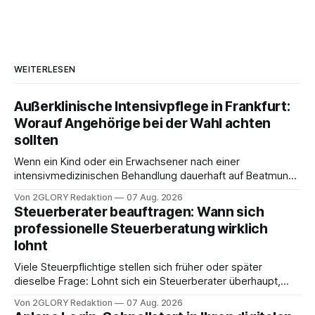
WEITERLESEN
Außerklinische Intensivpflege in Frankfurt:
Worauf Angehörige bei der Wahl achten
sollten
Wenn ein Kind oder ein Erwachsener nach einer
intensivmedizinischen Behandlung dauerhaft auf Beatmung
oder eine engmaschige pflegerische Versorgung
Von 2GLORY Redaktion
07 Aug. 2026
angewiesen ist, stellt sich für Familien eine schwierige
Steuerberater beauftragen: Wann sich
Frage: Muss die Versorgung dauerhaft in der Klinik bleiben –
professionelle Steuerberatung wirklich
oder ist ein Leben zu Hause möglich? Die außerklinische
lohnt
Intensivpflege bietet genau diese Alternative: Sie
Viele Steuerpflichtige stellen sich früher oder später
dieselbe Frage: Lohnt sich ein Steuerberater überhaupt,
oder lässt sich die Steuererklärung auch in Eigenregie
Von 2GLORY Redaktion
07 Aug. 2026
erledigen? Die kurze Antwort: Bei einfachen