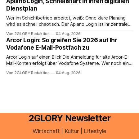
Aplano Login, Schnellstart in Ihren digitalen
Einkommensverhältnissen reicht häufig eine Steuersoftware
Dienstplan
aus – sobald jedoch mehrere Einkunftsarten
zusammentreffen oder größere finanzielle Veränderungen
Wer im Schichtbetrieb arbeitet, weiß: Ohne klare Planung
anstehen, zahlt sich professionelle Unterstützung meist
wird es schnell chaotisch. Der Aplano Login ist Ihr zentraler
aus.
Zugangspunkt, um dienstpläne, zeiterfassung,
Von 2GLORY Redaktion
04 Aug. 2026
abwesenheiten und die gesamte kommunikation rund um
Arcor Login: So greifen Sie 2026 auf Ihr
Ihr personal digital zu organisieren. In diesem Leitfaden
Vodafone E-Mail-Postfach zu
erfahren Sie alles, was Sie für einen reibungslosen Einstieg
brauchen, von der Registrierung
Arcor Login auf einen Blick Die Anmeldung für alte Arcor-E-
Mail-Konten erfolgt über Vodafone Systeme. Wer noch eine
e mail adresse mit der Endung @arcor.de oder @arcor.net
Von 2GLORY Redaktion
04 Aug. 2026
besitzt, loggt sich heute über das Vodafone E-Mail & Cloud
Portal ein. Der klassische Arcor Login über mail.
2GLORY Newsletter
Wirtschaft | Kultur | Lifestyle