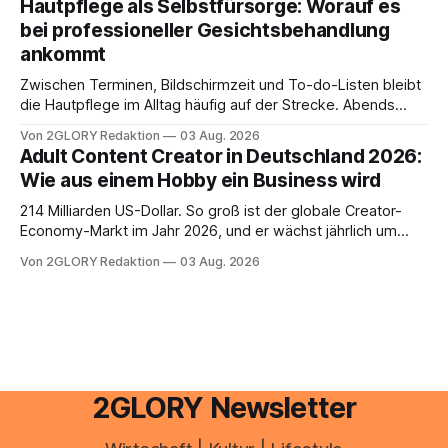
Hautpflege als Selbstfürsorge: Worauf es
Portal ein. Der klassische Arcor Login über mail.
bei professioneller Gesichtsbehandlung
ankommt
Zwischen Terminen, Bildschirmzeit und To-do-Listen bleibt
die Hautpflege im Alltag häufig auf der Strecke. Abends
schnell abschminken, morgens eine Creme aus der
Von 2GLORY Redaktion
03 Aug. 2026
Drogerie – mehr ist zeitlich oft nicht drin. Dabei reagiert die
Adult Content Creator in Deutschland 2026:
Haut empfindlich auf Stress, Schlafmangel und
Wie aus einem Hobby ein Business wird
Umwelteinflüsse: Sie wirkt müde, spannt oder neigt zu
Unreinheiten. Professionelle
214 Milliarden US-Dollar. So groß ist der globale Creator-
Economy-Markt im Jahr 2026, und er wächst jährlich um
mehr als 22 Prozent. Was lange als Nischenphänomen galt,
Von 2GLORY Redaktion
03 Aug. 2026
ist längst ein ernstzunehmender Wirtschaftszweig. Weltweit
sind über 200 Millionen Menschen als Creator aktiv, allein in
Deutschland geht der Markt in
2GLORY Newsletter