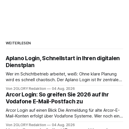
WEITERLESEN
Aplano Login, Schnellstart in Ihren digitalen
Dienstplan
Wer im Schichtbetrieb arbeitet, weiß: Ohne klare Planung
wird es schnell chaotisch. Der Aplano Login ist Ihr zentraler
Zugangspunkt, um dienstpläne, zeiterfassung,
Von 2GLORY Redaktion
04 Aug. 2026
abwesenheiten und die gesamte kommunikation rund um
Arcor Login: So greifen Sie 2026 auf Ihr
Ihr personal digital zu organisieren. In diesem Leitfaden
Vodafone E-Mail-Postfach zu
erfahren Sie alles, was Sie für einen reibungslosen Einstieg
brauchen, von der Registrierung
Arcor Login auf einen Blick Die Anmeldung für alte Arcor-E-
Mail-Konten erfolgt über Vodafone Systeme. Wer noch eine
e mail adresse mit der Endung @arcor.de oder @arcor.net
Von 2GLORY Redaktion
04 Aug. 2026
besitzt, loggt sich heute über das Vodafone E-Mail & Cloud