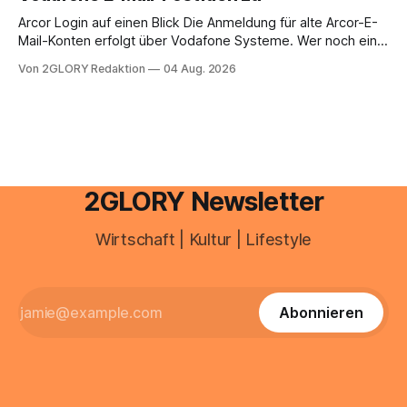
brauchen, von der Registrierung
Arcor Login auf einen Blick Die Anmeldung für alte Arcor-E-
Mail-Konten erfolgt über Vodafone Systeme. Wer noch eine
e mail adresse mit der Endung @arcor.de oder @arcor.net
Von 2GLORY Redaktion
04 Aug. 2026
besitzt, loggt sich heute über das Vodafone E-Mail & Cloud
Portal ein. Der klassische Arcor Login über mail.
2GLORY Newsletter
Wirtschaft | Kultur | Lifestyle
Abonnieren