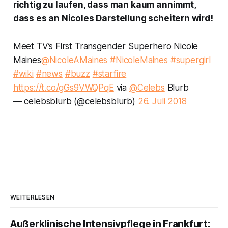
richtig zu laufen, dass man kaum annimmt,
dass es an Nicoles Darstellung scheitern wird!
Meet TV’s First Transgender Superhero Nicole
Maines
@NicoleAMaines
#NicoleMaines
#supergirl
#wiki
#news
#buzz
#starfire
https://t.co/gGs9VWQPqE
via
@Celebs
Blurb
— celebsblurb (@celebsblurb)
26. Juli 2018
WEITERLESEN
Außerklinische Intensivpflege in Frankfurt: