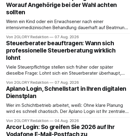
Worauf Angehörige bei der Wahl achten
sollten
Wenn ein Kind oder ein Erwachsener nach einer
intensivmedizinischen Behandlung dauerhaft auf Beatmung
oder eine engmaschige pflegerische Versorgung
Von 2GLORY Redaktion
07 Aug. 2026
angewiesen ist, stellt sich für Familien eine schwierige
Steuerberater beauftragen: Wann sich
Frage: Muss die Versorgung dauerhaft in der Klinik bleiben –
professionelle Steuerberatung wirklich
oder ist ein Leben zu Hause möglich? Die außerklinische
lohnt
Intensivpflege bietet genau diese Alternative: Sie
Viele Steuerpflichtige stellen sich früher oder später
dieselbe Frage: Lohnt sich ein Steuerberater überhaupt,
oder lässt sich die Steuererklärung auch in Eigenregie
Von 2GLORY Redaktion
07 Aug. 2026
erledigen? Die kurze Antwort: Bei einfachen
Aplano Login, Schnellstart in Ihren digitalen
Einkommensverhältnissen reicht häufig eine Steuersoftware
Dienstplan
aus – sobald jedoch mehrere Einkunftsarten
zusammentreffen oder größere finanzielle Veränderungen
Wer im Schichtbetrieb arbeitet, weiß: Ohne klare Planung
anstehen, zahlt sich professionelle Unterstützung meist
wird es schnell chaotisch. Der Aplano Login ist Ihr zentraler
aus.
Zugangspunkt, um dienstpläne, zeiterfassung,
Von 2GLORY Redaktion
04 Aug. 2026
abwesenheiten und die gesamte kommunikation rund um
Arcor Login: So greifen Sie 2026 auf Ihr
Ihr personal digital zu organisieren. In diesem Leitfaden
Vodafone E-Mail-Postfach zu
erfahren Sie alles, was Sie für einen reibungslosen Einstieg