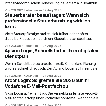
intensivmedizinischen Behandlung dauerhaft auf Beatmung
oder eine engmaschige pflegerische Versorgung
Von 2GLORY Redaktion
07 Aug. 2026
angewiesen ist, stellt sich für Familien eine schwierige
Steuerberater beauftragen: Wann sich
Frage: Muss die Versorgung dauerhaft in der Klinik bleiben –
professionelle Steuerberatung wirklich
oder ist ein Leben zu Hause möglich? Die außerklinische
lohnt
Intensivpflege bietet genau diese Alternative: Sie
Viele Steuerpflichtige stellen sich früher oder später
dieselbe Frage: Lohnt sich ein Steuerberater überhaupt,
oder lässt sich die Steuererklärung auch in Eigenregie
Von 2GLORY Redaktion
07 Aug. 2026
erledigen? Die kurze Antwort: Bei einfachen
Aplano Login, Schnellstart in Ihren digitalen
Einkommensverhältnissen reicht häufig eine Steuersoftware
Dienstplan
aus – sobald jedoch mehrere Einkunftsarten
zusammentreffen oder größere finanzielle Veränderungen
Wer im Schichtbetrieb arbeitet, weiß: Ohne klare Planung
anstehen, zahlt sich professionelle Unterstützung meist
wird es schnell chaotisch. Der Aplano Login ist Ihr zentraler
aus.
Zugangspunkt, um dienstpläne, zeiterfassung,
Von 2GLORY Redaktion
04 Aug. 2026
abwesenheiten und die gesamte kommunikation rund um
Arcor Login: So greifen Sie 2026 auf Ihr
Ihr personal digital zu organisieren. In diesem Leitfaden
Vodafone E-Mail-Postfach zu
erfahren Sie alles, was Sie für einen reibungslosen Einstieg
brauchen, von der Registrierung
Arcor Login auf einen Blick Die Anmeldung für alte Arcor-E-
Mail-Konten erfolgt über Vodafone Systeme. Wer noch eine
e mail adresse mit der Endung @arcor.de oder @arcor.net
Von 2GLORY Redaktion
04 Aug. 2026