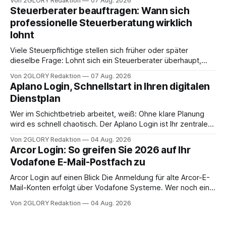
Von 2GLORY Redaktion
07 Aug. 2026
angewiesen ist, stellt sich für Familien eine schwierige
Steuerberater beauftragen: Wann sich
Frage: Muss die Versorgung dauerhaft in der Klinik bleiben –
professionelle Steuerberatung wirklich
oder ist ein Leben zu Hause möglich? Die außerklinische
lohnt
Intensivpflege bietet genau diese Alternative: Sie
Viele Steuerpflichtige stellen sich früher oder später
dieselbe Frage: Lohnt sich ein Steuerberater überhaupt,
oder lässt sich die Steuererklärung auch in Eigenregie
Von 2GLORY Redaktion
07 Aug. 2026
erledigen? Die kurze Antwort: Bei einfachen
Aplano Login, Schnellstart in Ihren digitalen
Einkommensverhältnissen reicht häufig eine Steuersoftware
Dienstplan
aus – sobald jedoch mehrere Einkunftsarten
zusammentreffen oder größere finanzielle Veränderungen
Wer im Schichtbetrieb arbeitet, weiß: Ohne klare Planung
anstehen, zahlt sich professionelle Unterstützung meist
wird es schnell chaotisch. Der Aplano Login ist Ihr zentraler
aus.
Zugangspunkt, um dienstpläne, zeiterfassung,
Von 2GLORY Redaktion
04 Aug. 2026
abwesenheiten und die gesamte kommunikation rund um
Arcor Login: So greifen Sie 2026 auf Ihr
Ihr personal digital zu organisieren. In diesem Leitfaden
Vodafone E-Mail-Postfach zu
erfahren Sie alles, was Sie für einen reibungslosen Einstieg
brauchen, von der Registrierung
Arcor Login auf einen Blick Die Anmeldung für alte Arcor-E-
Mail-Konten erfolgt über Vodafone Systeme. Wer noch eine
e mail adresse mit der Endung @arcor.de oder @arcor.net
Von 2GLORY Redaktion
04 Aug. 2026
besitzt, loggt sich heute über das Vodafone E-Mail & Cloud
Portal ein. Der klassische Arcor Login über mail.