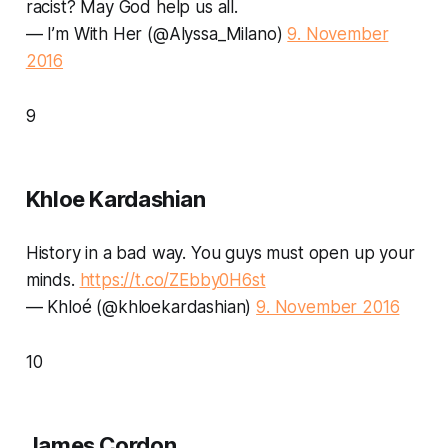
racist? May God help us all.
— I’m With Her (@Alyssa_Milano)
9. November
2016
9
Khloe Kardashian
History in a bad way. You guys must open up your
minds.
https://t.co/ZEbby0H6st
— Khloé (@khloekardashian)
9. November 2016
10
James Cordon