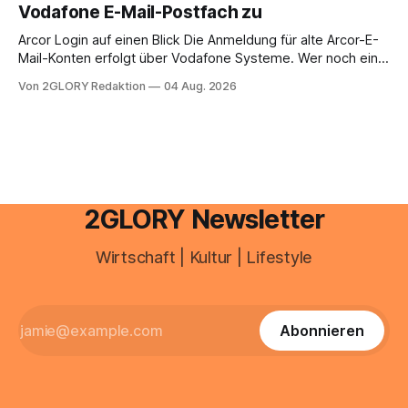
Vodafone E-Mail-Postfach zu
erfahren Sie alles, was Sie für einen reibungslosen Einstieg
brauchen, von der Registrierung
Arcor Login auf einen Blick Die Anmeldung für alte Arcor-E-
Mail-Konten erfolgt über Vodafone Systeme. Wer noch eine
e mail adresse mit der Endung @arcor.de oder @arcor.net
Von 2GLORY Redaktion
04 Aug. 2026
besitzt, loggt sich heute über das Vodafone E-Mail & Cloud
Portal ein. Der klassische Arcor Login über mail.
2GLORY Newsletter
Wirtschaft | Kultur | Lifestyle
Abonnieren