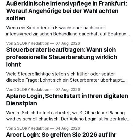
Außerklinische Intensivpflege in Frankfurt:
Worauf Angehörige bei der Wahl achten
sollten
Wenn ein Kind oder ein Erwachsener nach einer
intensivmedizinischen Behandlung dauerhaft auf Beatmung
oder eine engmaschige pflegerische Versorgung
Von 2GLORY Redaktion
07 Aug. 2026
angewiesen ist, stellt sich für Familien eine schwierige
Steuerberater beauftragen: Wann sich
Frage: Muss die Versorgung dauerhaft in der Klinik bleiben –
professionelle Steuerberatung wirklich
oder ist ein Leben zu Hause möglich? Die außerklinische
lohnt
Intensivpflege bietet genau diese Alternative: Sie
Viele Steuerpflichtige stellen sich früher oder später
dieselbe Frage: Lohnt sich ein Steuerberater überhaupt,
oder lässt sich die Steuererklärung auch in Eigenregie
Von 2GLORY Redaktion
07 Aug. 2026
erledigen? Die kurze Antwort: Bei einfachen
Aplano Login, Schnellstart in Ihren digitalen
Einkommensverhältnissen reicht häufig eine Steuersoftware
Dienstplan
aus – sobald jedoch mehrere Einkunftsarten
zusammentreffen oder größere finanzielle Veränderungen
Wer im Schichtbetrieb arbeitet, weiß: Ohne klare Planung
anstehen, zahlt sich professionelle Unterstützung meist
wird es schnell chaotisch. Der Aplano Login ist Ihr zentraler
aus.
Zugangspunkt, um dienstpläne, zeiterfassung,
Von 2GLORY Redaktion
04 Aug. 2026
abwesenheiten und die gesamte kommunikation rund um
Arcor Login: So greifen Sie 2026 auf Ihr
Ihr personal digital zu organisieren. In diesem Leitfaden