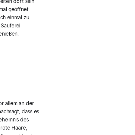
eiten dort sein
mal geöffnet
ich einmal zu
 Sauferei
enießen.
or allem an der
achsagt, dass es
eheimnis des
 rote Haare,