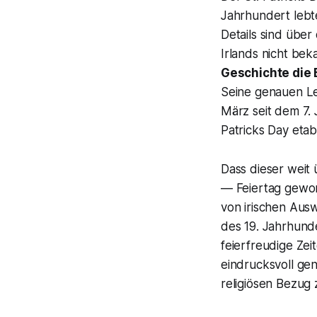
Jahrhundert lebte 
Details sind über
Irlands nicht be
Geschichte die
Seine genauen Le
März seit dem 7. 
Patricks Day etabl
Dass dieser weit 
— Feiertag gewor
von irischen Aus
des 19. Jahrhund
feierfreudige Zei
eindrucksvoll ge
religiösen Bezug