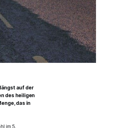
 längst auf der
en des heiligen
Menge, das in
l im 5.