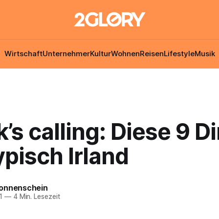
Wirtschaft
Unternehmer
Kultur
Wohnen
Reisen
Lifestyle
Musik
k’s calling: Diese 9 D
ypisch Irland
onnenschein
1
—
4 Min. Lesezeit