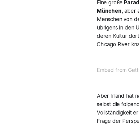
Eine große
Parade
München
, aber
Menschen von der 
übrigens in den 
deren Kultur dort
Chicago River kna
Embed from Gett
Aber Irland hat na
selbst die folgen
Vollständigkeit er
Frage der Perspek