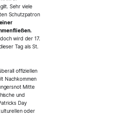
ilt. Sehr viele
hrten Schutzpatron
seiner
mmenfließen.
doch wird der 17.
ieser Tag als St.
erall offiziellen
 Welt Nachkommen
ungersnot Mitte
thische und
Patricks Day
ulturellen oder