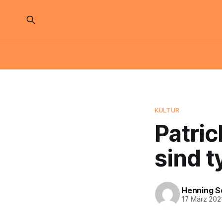
KULTUR
Patric
sind t
Henning S
17 März 202