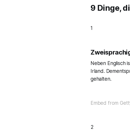
9 Dinge, di
1
Zweisprachig
Neben Englisch is
Irland. Dementspr
gehalten.
Embed from Gett
2