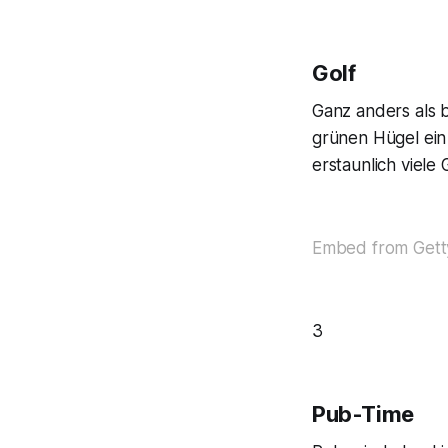
Golf
Ganz anders als be
grünen Hügel ein
erstaunlich viele 
Embed from Gett
3
Pub-Time