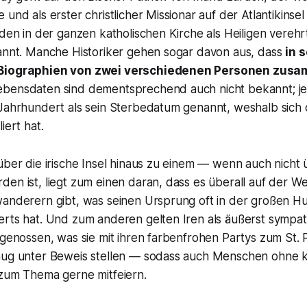
und als erster christlicher Missionar auf der Atlantikinsel g
 den in der ganzen katholischen Kirche als Heiligen vere
kannt. Manche Historiker gehen sogar davon aus, dass
in 
 Biographien von zwei verschiedenen Personen zusa
bensdaten sind dementsprechend auch nicht bekannt; je
Jahrhundert als sein Sterbedatum genannt, weshalb sich d
iert hat.
über die irische Insel hinaus zu einem — wenn auch nicht üb
den ist, liegt zum einen daran, dass es überall auf der
wanderern gibt, was seinen Ursprung oft in der großen H
erts hat. Und zum anderen gelten Iren als äußerst sympa
tgenossen, was sie mit ihren farbenfrohen Partys zum St. 
nug unter Beweis stellen — sodass auch Menschen ohne k
 zum Thema gerne mitfeiern.