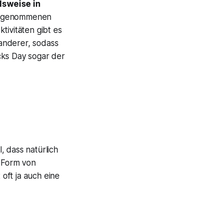
lsweise in
ahrgenommenen
tivitäten gibt es
anderer, sodass
icks Day sogar der
l, dass natürlich
e Form von
 oft ja auch eine