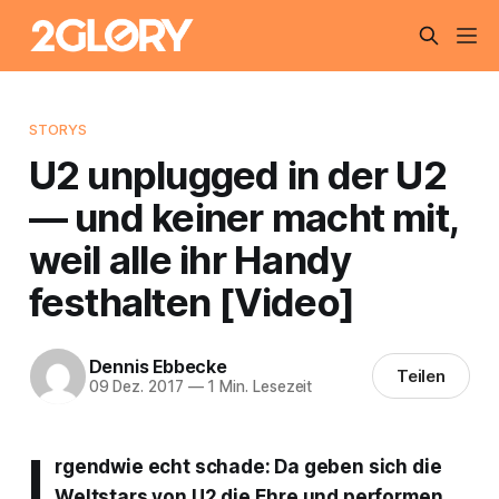
STORYS
U2 unplugged in der U2
— und keiner macht mit,
weil alle ihr Handy
festhalten [Video]
Dennis Ebbecke
Teilen
09 Dez. 2017
—
1 Min. Lesezeit
I
rgendwie echt schade: Da geben sich die
Weltstars von U2 die Ehre und performen