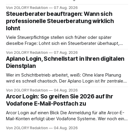
oder eine engmaschige pflegerische Versorgung
Von 2GLORY Redaktion
07 Aug. 2026
angewiesen ist, stellt sich für Familien eine schwierige
Steuerberater beauftragen: Wann sich
Frage: Muss die Versorgung dauerhaft in der Klinik bleiben –
professionelle Steuerberatung wirklich
oder ist ein Leben zu Hause möglich? Die außerklinische
lohnt
Intensivpflege bietet genau diese Alternative: Sie
Viele Steuerpflichtige stellen sich früher oder später
dieselbe Frage: Lohnt sich ein Steuerberater überhaupt,
oder lässt sich die Steuererklärung auch in Eigenregie
Von 2GLORY Redaktion
07 Aug. 2026
erledigen? Die kurze Antwort: Bei einfachen
Aplano Login, Schnellstart in Ihren digitalen
Einkommensverhältnissen reicht häufig eine Steuersoftware
Dienstplan
aus – sobald jedoch mehrere Einkunftsarten
zusammentreffen oder größere finanzielle Veränderungen
Wer im Schichtbetrieb arbeitet, weiß: Ohne klare Planung
anstehen, zahlt sich professionelle Unterstützung meist
wird es schnell chaotisch. Der Aplano Login ist Ihr zentraler
aus.
Zugangspunkt, um dienstpläne, zeiterfassung,
Von 2GLORY Redaktion
04 Aug. 2026
abwesenheiten und die gesamte kommunikation rund um
Arcor Login: So greifen Sie 2026 auf Ihr
Ihr personal digital zu organisieren. In diesem Leitfaden
Vodafone E-Mail-Postfach zu
erfahren Sie alles, was Sie für einen reibungslosen Einstieg
brauchen, von der Registrierung
Arcor Login auf einen Blick Die Anmeldung für alte Arcor-E-
Mail-Konten erfolgt über Vodafone Systeme. Wer noch eine
e mail adresse mit der Endung @arcor.de oder @arcor.net
Von 2GLORY Redaktion
04 Aug. 2026
besitzt, loggt sich heute über das Vodafone E-Mail & Cloud