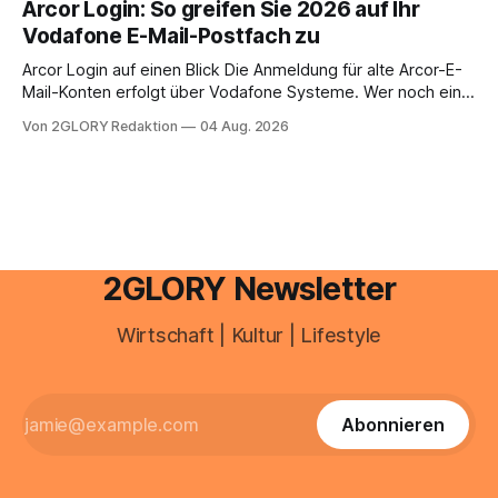
Arcor Login: So greifen Sie 2026 auf Ihr
Ihr personal digital zu organisieren. In diesem Leitfaden
Vodafone E-Mail-Postfach zu
erfahren Sie alles, was Sie für einen reibungslosen Einstieg
brauchen, von der Registrierung
Arcor Login auf einen Blick Die Anmeldung für alte Arcor-E-
Mail-Konten erfolgt über Vodafone Systeme. Wer noch eine
e mail adresse mit der Endung @arcor.de oder @arcor.net
Von 2GLORY Redaktion
04 Aug. 2026
besitzt, loggt sich heute über das Vodafone E-Mail & Cloud
Portal ein. Der klassische Arcor Login über mail.
2GLORY Newsletter
Wirtschaft | Kultur | Lifestyle
Abonnieren