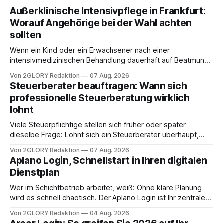
Außerklinische Intensivpflege in Frankfurt:
Worauf Angehörige bei der Wahl achten
sollten
Wenn ein Kind oder ein Erwachsener nach einer
intensivmedizinischen Behandlung dauerhaft auf Beatmung
oder eine engmaschige pflegerische Versorgung
Von 2GLORY Redaktion
07 Aug. 2026
angewiesen ist, stellt sich für Familien eine schwierige
Steuerberater beauftragen: Wann sich
Frage: Muss die Versorgung dauerhaft in der Klinik bleiben –
professionelle Steuerberatung wirklich
oder ist ein Leben zu Hause möglich? Die außerklinische
lohnt
Intensivpflege bietet genau diese Alternative: Sie
Viele Steuerpflichtige stellen sich früher oder später
dieselbe Frage: Lohnt sich ein Steuerberater überhaupt,
oder lässt sich die Steuererklärung auch in Eigenregie
Von 2GLORY Redaktion
07 Aug. 2026
erledigen? Die kurze Antwort: Bei einfachen
Aplano Login, Schnellstart in Ihren digitalen
Einkommensverhältnissen reicht häufig eine Steuersoftware
Dienstplan
aus – sobald jedoch mehrere Einkunftsarten
zusammentreffen oder größere finanzielle Veränderungen
Wer im Schichtbetrieb arbeitet, weiß: Ohne klare Planung
anstehen, zahlt sich professionelle Unterstützung meist
wird es schnell chaotisch. Der Aplano Login ist Ihr zentraler
aus.
Zugangspunkt, um dienstpläne, zeiterfassung,
Von 2GLORY Redaktion
04 Aug. 2026
abwesenheiten und die gesamte kommunikation rund um