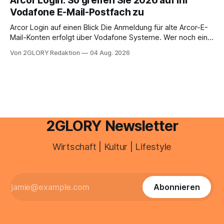
Arcor Login: So greifen Sie 2026 auf Ihr
Ihr personal digital zu organisieren. In diesem Leitfaden
Vodafone E-Mail-Postfach zu
erfahren Sie alles, was Sie für einen reibungslosen Einstieg
brauchen, von der Registrierung
Arcor Login auf einen Blick Die Anmeldung für alte Arcor-E-
Mail-Konten erfolgt über Vodafone Systeme. Wer noch eine
e mail adresse mit der Endung @arcor.de oder @arcor.net
Von 2GLORY Redaktion
04 Aug. 2026
besitzt, loggt sich heute über das Vodafone E-Mail & Cloud
Portal ein. Der klassische Arcor Login über mail.
2GLORY Newsletter
Wirtschaft | Kultur | Lifestyle
Abonnieren