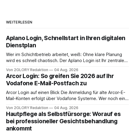
WEITERLESEN
Aplano Login, Schnellstart in Ihren digitalen
Dienstplan
Wer im Schichtbetrieb arbeitet, weiß: Ohne klare Planung
wird es schnell chaotisch. Der Aplano Login ist Ihr zentraler
Zugangspunkt, um dienstpläne, zeiterfassung,
Von 2GLORY Redaktion
04 Aug. 2026
abwesenheiten und die gesamte kommunikation rund um
Arcor Login: So greifen Sie 2026 auf Ihr
Ihr personal digital zu organisieren. In diesem Leitfaden
Vodafone E-Mail-Postfach zu
erfahren Sie alles, was Sie für einen reibungslosen Einstieg
brauchen, von der Registrierung
Arcor Login auf einen Blick Die Anmeldung für alte Arcor-E-
Mail-Konten erfolgt über Vodafone Systeme. Wer noch eine
e mail adresse mit der Endung @arcor.de oder @arcor.net
Von 2GLORY Redaktion
04 Aug. 2026
besitzt, loggt sich heute über das Vodafone E-Mail & Cloud
Hautpflege als Selbstfürsorge: Worauf es
Portal ein. Der klassische Arcor Login über mail.
bei professioneller Gesichtsbehandlung
ankommt