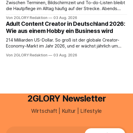
Zwischen Terminen, Bildschirmzeit und To-do-Listen bleibt
die Hautpflege im Alltag häufig auf der Strecke. Abends
schnell abschminken, morgens eine Creme aus der
Von 2GLORY Redaktion
03 Aug. 2026
Drogerie – mehr ist zeitlich oft nicht drin. Dabei reagiert die
Adult Content Creator in Deutschland 2026:
Haut empfindlich auf Stress, Schlafmangel und
Wie aus einem Hobby ein Business wird
Umwelteinflüsse: Sie wirkt müde, spannt oder neigt zu
Unreinheiten. Professionelle
214 Milliarden US-Dollar. So groß ist der globale Creator-
Economy-Markt im Jahr 2026, und er wächst jährlich um
mehr als 22 Prozent. Was lange als Nischenphänomen galt,
Von 2GLORY Redaktion
03 Aug. 2026
ist längst ein ernstzunehmender Wirtschaftszweig. Weltweit
sind über 200 Millionen Menschen als Creator aktiv, allein in
Deutschland geht der Markt in
2GLORY Newsletter
Wirtschaft | Kultur | Lifestyle