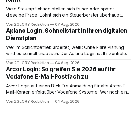
Viele Steuerpflichtige stellen sich früher oder später
dieselbe Frage: Lohnt sich ein Steuerberater überhaupt,
oder lässt sich die Steuererklärung auch in Eigenregie
Von 2GLORY Redaktion
07 Aug. 2026
erledigen? Die kurze Antwort: Bei einfachen
Aplano Login, Schnellstart in Ihren digitalen
Einkommensverhältnissen reicht häufig eine Steuersoftware
Dienstplan
aus – sobald jedoch mehrere Einkunftsarten
zusammentreffen oder größere finanzielle Veränderungen
Wer im Schichtbetrieb arbeitet, weiß: Ohne klare Planung
anstehen, zahlt sich professionelle Unterstützung meist
wird es schnell chaotisch. Der Aplano Login ist Ihr zentraler
aus.
Zugangspunkt, um dienstpläne, zeiterfassung,
Von 2GLORY Redaktion
04 Aug. 2026
abwesenheiten und die gesamte kommunikation rund um
Arcor Login: So greifen Sie 2026 auf Ihr
Ihr personal digital zu organisieren. In diesem Leitfaden
Vodafone E-Mail-Postfach zu
erfahren Sie alles, was Sie für einen reibungslosen Einstieg
brauchen, von der Registrierung
Arcor Login auf einen Blick Die Anmeldung für alte Arcor-E-
Mail-Konten erfolgt über Vodafone Systeme. Wer noch eine
e mail adresse mit der Endung @arcor.de oder @arcor.net
Von 2GLORY Redaktion
04 Aug. 2026
besitzt, loggt sich heute über das Vodafone E-Mail & Cloud
Portal ein. Der klassische Arcor Login über mail.