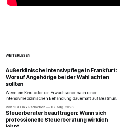
WEITERLESEN
Außerklinische Intensivpflege in Frankfurt:
Worauf Angehörige bei der Wahl achten
sollten
Wenn ein Kind oder ein Erwachsener nach einer
intensivmedizinischen Behandlung dauerhaft auf Beatmung
oder eine engmaschige pflegerische Versorgung
Von 2GLORY Redaktion
07 Aug. 2026
angewiesen ist, stellt sich für Familien eine schwierige
Steuerberater beauftragen: Wann sich
Frage: Muss die Versorgung dauerhaft in der Klinik bleiben –
professionelle Steuerberatung wirklich
oder ist ein Leben zu Hause möglich? Die außerklinische
lohnt
Intensivpflege bietet genau diese Alternative: Sie