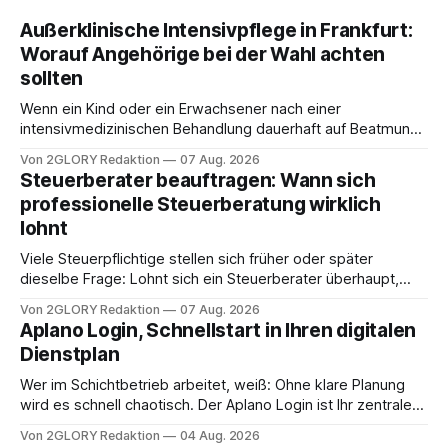
Außerklinische Intensivpflege in Frankfurt:
Worauf Angehörige bei der Wahl achten
sollten
Wenn ein Kind oder ein Erwachsener nach einer
intensivmedizinischen Behandlung dauerhaft auf Beatmung
oder eine engmaschige pflegerische Versorgung
Von 2GLORY Redaktion
07 Aug. 2026
angewiesen ist, stellt sich für Familien eine schwierige
Steuerberater beauftragen: Wann sich
Frage: Muss die Versorgung dauerhaft in der Klinik bleiben –
professionelle Steuerberatung wirklich
oder ist ein Leben zu Hause möglich? Die außerklinische
lohnt
Intensivpflege bietet genau diese Alternative: Sie
Viele Steuerpflichtige stellen sich früher oder später
dieselbe Frage: Lohnt sich ein Steuerberater überhaupt,
oder lässt sich die Steuererklärung auch in Eigenregie
Von 2GLORY Redaktion
07 Aug. 2026
erledigen? Die kurze Antwort: Bei einfachen
Aplano Login, Schnellstart in Ihren digitalen
Einkommensverhältnissen reicht häufig eine Steuersoftware
Dienstplan
aus – sobald jedoch mehrere Einkunftsarten
zusammentreffen oder größere finanzielle Veränderungen
Wer im Schichtbetrieb arbeitet, weiß: Ohne klare Planung
anstehen, zahlt sich professionelle Unterstützung meist
wird es schnell chaotisch. Der Aplano Login ist Ihr zentraler
aus.
Zugangspunkt, um dienstpläne, zeiterfassung,
Von 2GLORY Redaktion
04 Aug. 2026
abwesenheiten und die gesamte kommunikation rund um