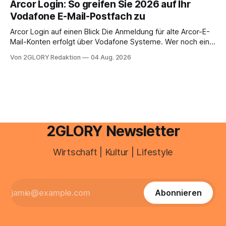
Arcor Login: So greifen Sie 2026 auf Ihr
Ihr personal digital zu organisieren. In diesem Leitfaden
Vodafone E-Mail-Postfach zu
erfahren Sie alles, was Sie für einen reibungslosen Einstieg
brauchen, von der Registrierung
Arcor Login auf einen Blick Die Anmeldung für alte Arcor-E-
Mail-Konten erfolgt über Vodafone Systeme. Wer noch eine
e mail adresse mit der Endung @arcor.de oder @arcor.net
Von 2GLORY Redaktion
04 Aug. 2026
besitzt, loggt sich heute über das Vodafone E-Mail & Cloud
Portal ein. Der klassische Arcor Login über mail.
2GLORY Newsletter
Wirtschaft | Kultur | Lifestyle
Abonnieren