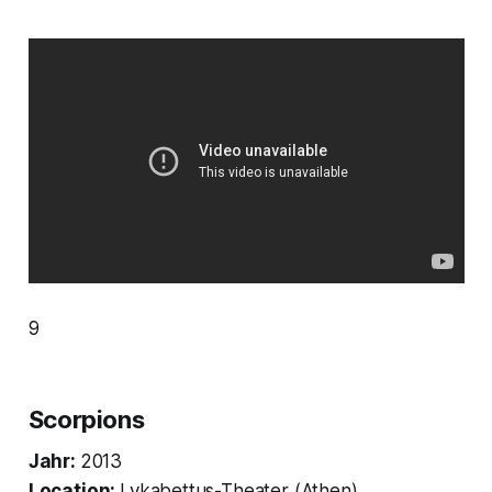
9
Scorpions
Jahr:
2013
Location:
Lykabettus-Theater (Athen)