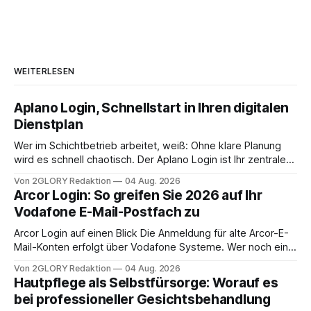
WEITERLESEN
Aplano Login, Schnellstart in Ihren digitalen
Dienstplan
Wer im Schichtbetrieb arbeitet, weiß: Ohne klare Planung
wird es schnell chaotisch. Der Aplano Login ist Ihr zentraler
Zugangspunkt, um dienstpläne, zeiterfassung,
Von 2GLORY Redaktion
04 Aug. 2026
abwesenheiten und die gesamte kommunikation rund um
Arcor Login: So greifen Sie 2026 auf Ihr
Ihr personal digital zu organisieren. In diesem Leitfaden
Vodafone E-Mail-Postfach zu
erfahren Sie alles, was Sie für einen reibungslosen Einstieg
brauchen, von der Registrierung
Arcor Login auf einen Blick Die Anmeldung für alte Arcor-E-
Mail-Konten erfolgt über Vodafone Systeme. Wer noch eine
e mail adresse mit der Endung @arcor.de oder @arcor.net
Von 2GLORY Redaktion
04 Aug. 2026
besitzt, loggt sich heute über das Vodafone E-Mail & Cloud
Hautpflege als Selbstfürsorge: Worauf es
Portal ein. Der klassische Arcor Login über mail.
bei professioneller Gesichtsbehandlung