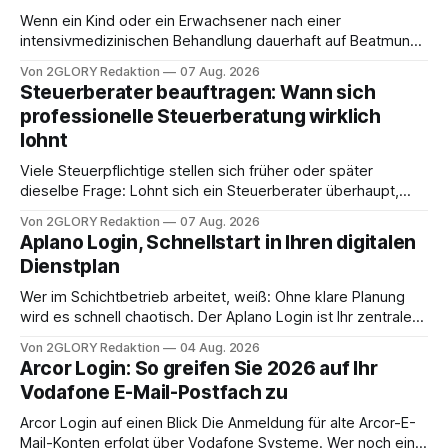
Wenn ein Kind oder ein Erwachsener nach einer
intensivmedizinischen Behandlung dauerhaft auf Beatmung
oder eine engmaschige pflegerische Versorgung
Von 2GLORY Redaktion
07 Aug. 2026
angewiesen ist, stellt sich für Familien eine schwierige
Steuerberater beauftragen: Wann sich
Frage: Muss die Versorgung dauerhaft in der Klinik bleiben –
professionelle Steuerberatung wirklich
oder ist ein Leben zu Hause möglich? Die außerklinische
lohnt
Intensivpflege bietet genau diese Alternative: Sie
Viele Steuerpflichtige stellen sich früher oder später
dieselbe Frage: Lohnt sich ein Steuerberater überhaupt,
oder lässt sich die Steuererklärung auch in Eigenregie
Von 2GLORY Redaktion
07 Aug. 2026
erledigen? Die kurze Antwort: Bei einfachen
Aplano Login, Schnellstart in Ihren digitalen
Einkommensverhältnissen reicht häufig eine Steuersoftware
Dienstplan
aus – sobald jedoch mehrere Einkunftsarten
zusammentreffen oder größere finanzielle Veränderungen
Wer im Schichtbetrieb arbeitet, weiß: Ohne klare Planung
anstehen, zahlt sich professionelle Unterstützung meist
wird es schnell chaotisch. Der Aplano Login ist Ihr zentraler
aus.
Zugangspunkt, um dienstpläne, zeiterfassung,
Von 2GLORY Redaktion
04 Aug. 2026
abwesenheiten und die gesamte kommunikation rund um
Arcor Login: So greifen Sie 2026 auf Ihr
Ihr personal digital zu organisieren. In diesem Leitfaden
Vodafone E-Mail-Postfach zu
erfahren Sie alles, was Sie für einen reibungslosen Einstieg
brauchen, von der Registrierung
Arcor Login auf einen Blick Die Anmeldung für alte Arcor-E-
Mail-Konten erfolgt über Vodafone Systeme. Wer noch eine