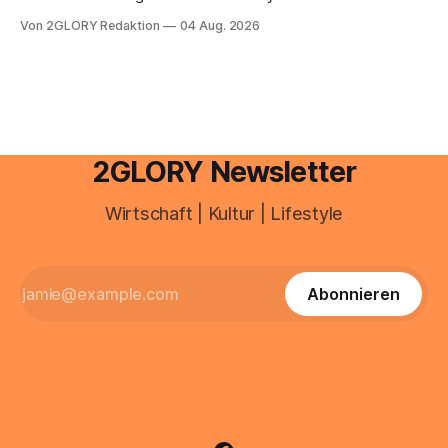
e mail adresse mit der Endung @arcor.de oder @arcor.net
Von 2GLORY Redaktion
04 Aug. 2026
besitzt, loggt sich heute über das Vodafone E-Mail & Cloud
Portal ein. Der klassische Arcor Login über mail.
2GLORY Newsletter
Wirtschaft | Kultur | Lifestyle
Abonnieren