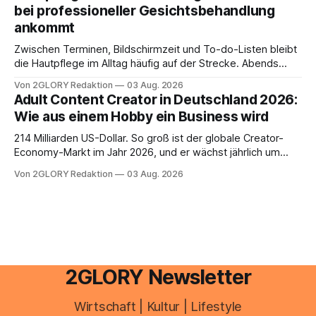
bei professioneller Gesichtsbehandlung
ankommt
Zwischen Terminen, Bildschirmzeit und To-do-Listen bleibt
die Hautpflege im Alltag häufig auf der Strecke. Abends
schnell abschminken, morgens eine Creme aus der
Von 2GLORY Redaktion
03 Aug. 2026
Drogerie – mehr ist zeitlich oft nicht drin. Dabei reagiert die
Adult Content Creator in Deutschland 2026:
Haut empfindlich auf Stress, Schlafmangel und
Wie aus einem Hobby ein Business wird
Umwelteinflüsse: Sie wirkt müde, spannt oder neigt zu
Unreinheiten. Professionelle
214 Milliarden US-Dollar. So groß ist der globale Creator-
Economy-Markt im Jahr 2026, und er wächst jährlich um
mehr als 22 Prozent. Was lange als Nischenphänomen galt,
Von 2GLORY Redaktion
03 Aug. 2026
ist längst ein ernstzunehmender Wirtschaftszweig. Weltweit
sind über 200 Millionen Menschen als Creator aktiv, allein in
Deutschland geht der Markt in
2GLORY Newsletter
Wirtschaft | Kultur | Lifestyle