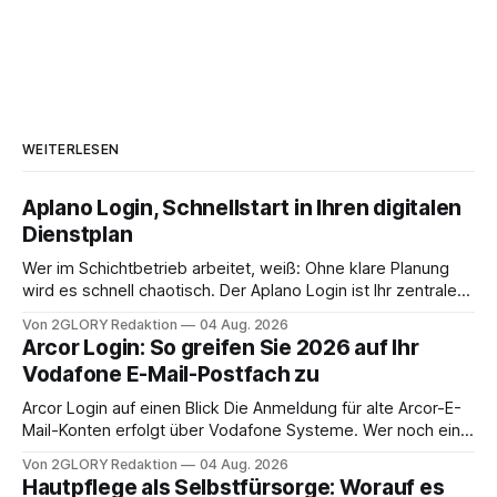
WEITERLESEN
Aplano Login, Schnellstart in Ihren digitalen
Dienstplan
Wer im Schichtbetrieb arbeitet, weiß: Ohne klare Planung
wird es schnell chaotisch. Der Aplano Login ist Ihr zentraler
Zugangspunkt, um dienstpläne, zeiterfassung,
Von 2GLORY Redaktion
04 Aug. 2026
abwesenheiten und die gesamte kommunikation rund um
Arcor Login: So greifen Sie 2026 auf Ihr
Ihr personal digital zu organisieren. In diesem Leitfaden
Vodafone E-Mail-Postfach zu
erfahren Sie alles, was Sie für einen reibungslosen Einstieg
brauchen, von der Registrierung
Arcor Login auf einen Blick Die Anmeldung für alte Arcor-E-
Mail-Konten erfolgt über Vodafone Systeme. Wer noch eine
e mail adresse mit der Endung @arcor.de oder @arcor.net
Von 2GLORY Redaktion
04 Aug. 2026
besitzt, loggt sich heute über das Vodafone E-Mail & Cloud
Hautpflege als Selbstfürsorge: Worauf es
Portal ein. Der klassische Arcor Login über mail.