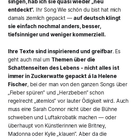
singen, hab ich sie quasi wieder „neu
entdeckt”.
Ihr Song
Wie schön du bist
hat mich
damals ziemlich gepackt —
auf deutsch klingt
sie einfach nochmal anders, besser,
tiefsinniger und weniger kommerziell.
Ihre Texte sind inspirierend und greifbar
. Es
geht auch mal um
Themen über die
Schattenseiten des Lebens
- nicht alles ist
immer in Zuckerwatte gepackt á la Helene
Fischer
, bei der man von den ganzen Songs über
„Fieber spüren” und „Herzbeben” schon
regelrecht „atemlos” vor lauter Ödigkeit wird. Auch
muss eine Sarah Connor nicht über die Bühne
schweben und Luftakrobatik machen — oder
überhaupt von Künstlerinnen wie Britney,
Madonna oder Kylie „klauen”. Aber da die