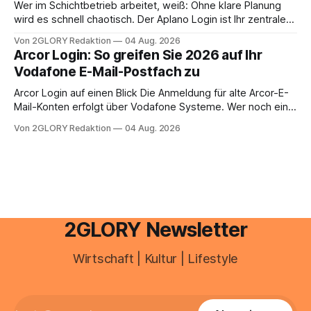
zusammentreffen oder größere finanzielle Veränderungen
Wer im Schichtbetrieb arbeitet, weiß: Ohne klare Planung
anstehen, zahlt sich professionelle Unterstützung meist
wird es schnell chaotisch. Der Aplano Login ist Ihr zentraler
aus.
Zugangspunkt, um dienstpläne, zeiterfassung,
Von 2GLORY Redaktion
04 Aug. 2026
abwesenheiten und die gesamte kommunikation rund um
Arcor Login: So greifen Sie 2026 auf Ihr
Ihr personal digital zu organisieren. In diesem Leitfaden
Vodafone E-Mail-Postfach zu
erfahren Sie alles, was Sie für einen reibungslosen Einstieg
brauchen, von der Registrierung
Arcor Login auf einen Blick Die Anmeldung für alte Arcor-E-
Mail-Konten erfolgt über Vodafone Systeme. Wer noch eine
e mail adresse mit der Endung @arcor.de oder @arcor.net
Von 2GLORY Redaktion
04 Aug. 2026
besitzt, loggt sich heute über das Vodafone E-Mail & Cloud
Portal ein. Der klassische Arcor Login über mail.
2GLORY Newsletter
Wirtschaft | Kultur | Lifestyle