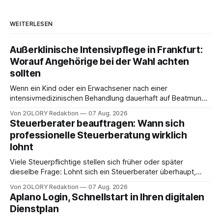
WEITERLESEN
Außerklinische Intensivpflege in Frankfurt:
Worauf Angehörige bei der Wahl achten
sollten
Wenn ein Kind oder ein Erwachsener nach einer
intensivmedizinischen Behandlung dauerhaft auf Beatmung
oder eine engmaschige pflegerische Versorgung
Von 2GLORY Redaktion
07 Aug. 2026
angewiesen ist, stellt sich für Familien eine schwierige
Steuerberater beauftragen: Wann sich
Frage: Muss die Versorgung dauerhaft in der Klinik bleiben –
professionelle Steuerberatung wirklich
oder ist ein Leben zu Hause möglich? Die außerklinische
lohnt
Intensivpflege bietet genau diese Alternative: Sie
Viele Steuerpflichtige stellen sich früher oder später
dieselbe Frage: Lohnt sich ein Steuerberater überhaupt,
oder lässt sich die Steuererklärung auch in Eigenregie
Von 2GLORY Redaktion
07 Aug. 2026
erledigen? Die kurze Antwort: Bei einfachen
Aplano Login, Schnellstart in Ihren digitalen
Einkommensverhältnissen reicht häufig eine Steuersoftware
Dienstplan
aus – sobald jedoch mehrere Einkunftsarten