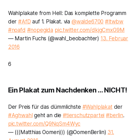
Wahlplakate from Hell: Das komplette Programm
der
#AfD
auf 1. Plakat. via
@walde6700
#ltwbw
#noafd
#nopegida
pic.twitter.com/dkjgCmxG9M
— Martin Fuchs (@wahl_beobachter)
13. Februar
2016
6
Ein Plakat zum Nachdenken … NICHT!
Der Preis für das dümmlichste
#Wahlplakat
der
#Aghwahl
geht an die
#tierschutzpartei
#berlin
.
pic.twitter.com/Q9NqSm4Wyc
— (((Matthias Oomen))) (@OomenBerlin)
31.