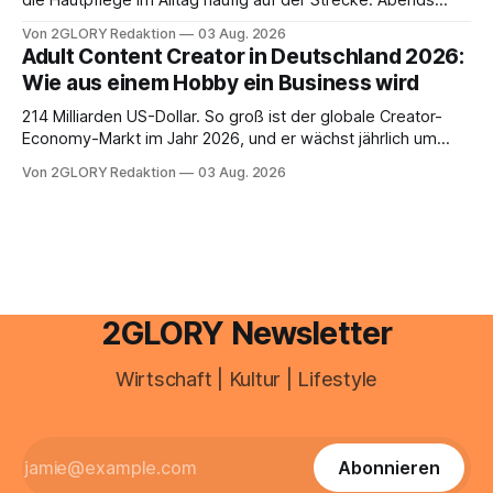
die Hautpflege im Alltag häufig auf der Strecke. Abends
schnell abschminken, morgens eine Creme aus der
Von 2GLORY Redaktion
03 Aug. 2026
Drogerie – mehr ist zeitlich oft nicht drin. Dabei reagiert die
Adult Content Creator in Deutschland 2026:
Haut empfindlich auf Stress, Schlafmangel und
Wie aus einem Hobby ein Business wird
Umwelteinflüsse: Sie wirkt müde, spannt oder neigt zu
Unreinheiten. Professionelle
214 Milliarden US-Dollar. So groß ist der globale Creator-
Economy-Markt im Jahr 2026, und er wächst jährlich um
mehr als 22 Prozent. Was lange als Nischenphänomen galt,
Von 2GLORY Redaktion
03 Aug. 2026
ist längst ein ernstzunehmender Wirtschaftszweig. Weltweit
sind über 200 Millionen Menschen als Creator aktiv, allein in
Deutschland geht der Markt in
2GLORY Newsletter
Wirtschaft | Kultur | Lifestyle
Abonnieren