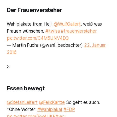
Der Frauenversteher
Wahlplakate from Hell:
@WulfGallert
, weiß was
Frauen wünschen.
#ltwlsa
#frauenversteher
pic.twitter.com/C4M5UNV4DQ
— Martin Fuchs (@wahl_beobachter)
22. Januar
2016
3
Essen bewegt
@StefanLeifert
@FelixKartte
So geht es auch.
*Ohne Worte*
#Wahlplakat
#FDP
pic.twitter.com/FwAUKPXwrJ