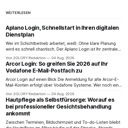
WEITERLESEN
Aplano Login, Schnellstart in Ihren digitalen
Dienstplan
Wer im Schichtbetrieb arbeitet, weiß: Ohne klare Planung
wird es schnell chaotisch. Der Aplano Login ist Ihr zentraler
Zugangspunkt, um dienstpläne, zeiterfassung,
Von 2GLORY Redaktion
04 Aug. 2026
abwesenheiten und die gesamte kommunikation rund um
Arcor Login: So greifen Sie 2026 auf Ihr
Ihr personal digital zu organisieren. In diesem Leitfaden
Vodafone E-Mail-Postfach zu
erfahren Sie alles, was Sie für einen reibungslosen Einstieg
brauchen, von der Registrierung
Arcor Login auf einen Blick Die Anmeldung für alte Arcor-E-
Mail-Konten erfolgt über Vodafone Systeme. Wer noch eine
e mail adresse mit der Endung @arcor.de oder @arcor.net
Von 2GLORY Redaktion
04 Aug. 2026
besitzt, loggt sich heute über das Vodafone E-Mail & Cloud
Hautpflege als Selbstfürsorge: Worauf es
Portal ein. Der klassische Arcor Login über mail.
bei professioneller Gesichtsbehandlung
ankommt
Zwischen Terminen, Bildschirmzeit und To-do-Listen bleibt