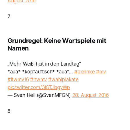
August 2016
7
Grundregel: Keine Wortspiele mit
Namen
„Mehr Weiß-heit in den Landtag”
*aua* *kopfauftisch* *aua*…
#dielinke
#mv
#ltwmv16
#ltwmv
#wahlplakate
pic.twitter.com/3iGTJbgyWp
— Sven Hell (@SvenMFGN)
28. August 2016
8