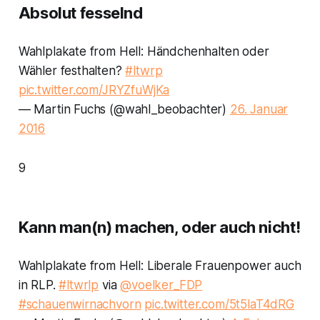
Absolut fesselnd
Wahlplakate from Hell: Händchenhalten oder
Wähler festhalten?
#ltwrp
pic.twitter.com/JRYZfuWjKa
— Martin Fuchs (@wahl_beobachter)
26. Januar
2016
9
Kann man(n) machen, oder auch nicht!
Wahlplakate from Hell: Liberale Frauenpower auch
in RLP.
#ltwrlp
via
@voelker_FDP
#schauenwirnachvorn
pic.twitter.com/5t5laT4dRG