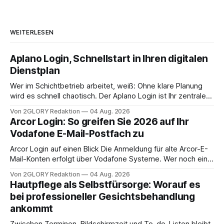
WEITERLESEN
Aplano Login, Schnellstart in Ihren digitalen
Dienstplan
Wer im Schichtbetrieb arbeitet, weiß: Ohne klare Planung
wird es schnell chaotisch. Der Aplano Login ist Ihr zentraler
Zugangspunkt, um dienstpläne, zeiterfassung,
Von 2GLORY Redaktion
04 Aug. 2026
abwesenheiten und die gesamte kommunikation rund um
Arcor Login: So greifen Sie 2026 auf Ihr
Ihr personal digital zu organisieren. In diesem Leitfaden
Vodafone E-Mail-Postfach zu
erfahren Sie alles, was Sie für einen reibungslosen Einstieg
brauchen, von der Registrierung
Arcor Login auf einen Blick Die Anmeldung für alte Arcor-E-
Mail-Konten erfolgt über Vodafone Systeme. Wer noch eine
e mail adresse mit der Endung @arcor.de oder @arcor.net
Von 2GLORY Redaktion
04 Aug. 2026
besitzt, loggt sich heute über das Vodafone E-Mail & Cloud
Hautpflege als Selbstfürsorge: Worauf es
Portal ein. Der klassische Arcor Login über mail.
bei professioneller Gesichtsbehandlung
ankommt