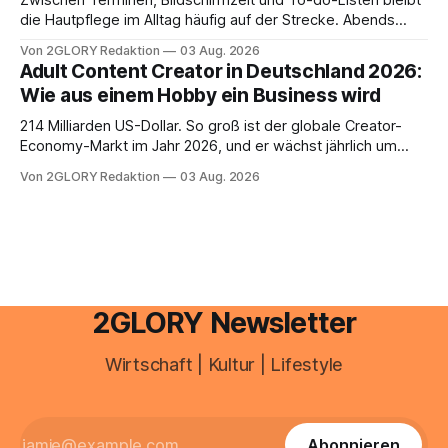
Zwischen Terminen, Bildschirmzeit und To-do-Listen bleibt
die Hautpflege im Alltag häufig auf der Strecke. Abends
schnell abschminken, morgens eine Creme aus der
Von 2GLORY Redaktion
03 Aug. 2026
Drogerie – mehr ist zeitlich oft nicht drin. Dabei reagiert die
Adult Content Creator in Deutschland 2026:
Haut empfindlich auf Stress, Schlafmangel und
Wie aus einem Hobby ein Business wird
Umwelteinflüsse: Sie wirkt müde, spannt oder neigt zu
Unreinheiten. Professionelle
214 Milliarden US-Dollar. So groß ist der globale Creator-
Economy-Markt im Jahr 2026, und er wächst jährlich um
mehr als 22 Prozent. Was lange als Nischenphänomen galt,
Von 2GLORY Redaktion
03 Aug. 2026
ist längst ein ernstzunehmender Wirtschaftszweig. Weltweit
sind über 200 Millionen Menschen als Creator aktiv, allein in
Deutschland geht der Markt in
2GLORY Newsletter
Wirtschaft | Kultur | Lifestyle
Abonnieren