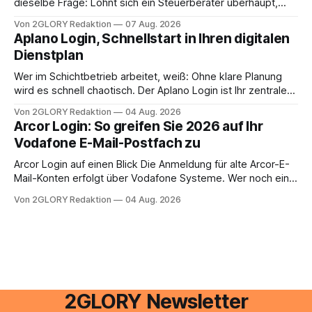
dieselbe Frage: Lohnt sich ein Steuerberater überhaupt,
oder lässt sich die Steuererklärung auch in Eigenregie
Von 2GLORY Redaktion
07 Aug. 2026
erledigen? Die kurze Antwort: Bei einfachen
Aplano Login, Schnellstart in Ihren digitalen
Einkommensverhältnissen reicht häufig eine Steuersoftware
Dienstplan
aus – sobald jedoch mehrere Einkunftsarten
zusammentreffen oder größere finanzielle Veränderungen
Wer im Schichtbetrieb arbeitet, weiß: Ohne klare Planung
anstehen, zahlt sich professionelle Unterstützung meist
wird es schnell chaotisch. Der Aplano Login ist Ihr zentraler
aus.
Zugangspunkt, um dienstpläne, zeiterfassung,
Von 2GLORY Redaktion
04 Aug. 2026
abwesenheiten und die gesamte kommunikation rund um
Arcor Login: So greifen Sie 2026 auf Ihr
Ihr personal digital zu organisieren. In diesem Leitfaden
Vodafone E-Mail-Postfach zu
erfahren Sie alles, was Sie für einen reibungslosen Einstieg
brauchen, von der Registrierung
Arcor Login auf einen Blick Die Anmeldung für alte Arcor-E-
Mail-Konten erfolgt über Vodafone Systeme. Wer noch eine
e mail adresse mit der Endung @arcor.de oder @arcor.net
Von 2GLORY Redaktion
04 Aug. 2026
besitzt, loggt sich heute über das Vodafone E-Mail & Cloud
Portal ein. Der klassische Arcor Login über mail.
2GLORY Newsletter