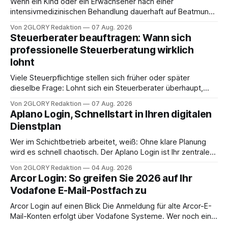
Wenn ein Kind oder ein Erwachsener nach einer
intensivmedizinischen Behandlung dauerhaft auf Beatmung
oder eine engmaschige pflegerische Versorgung
Von 2GLORY Redaktion
07 Aug. 2026
angewiesen ist, stellt sich für Familien eine schwierige
Steuerberater beauftragen: Wann sich
Frage: Muss die Versorgung dauerhaft in der Klinik bleiben –
professionelle Steuerberatung wirklich
oder ist ein Leben zu Hause möglich? Die außerklinische
lohnt
Intensivpflege bietet genau diese Alternative: Sie
Viele Steuerpflichtige stellen sich früher oder später
dieselbe Frage: Lohnt sich ein Steuerberater überhaupt,
oder lässt sich die Steuererklärung auch in Eigenregie
Von 2GLORY Redaktion
07 Aug. 2026
erledigen? Die kurze Antwort: Bei einfachen
Aplano Login, Schnellstart in Ihren digitalen
Einkommensverhältnissen reicht häufig eine Steuersoftware
Dienstplan
aus – sobald jedoch mehrere Einkunftsarten
zusammentreffen oder größere finanzielle Veränderungen
Wer im Schichtbetrieb arbeitet, weiß: Ohne klare Planung
anstehen, zahlt sich professionelle Unterstützung meist
wird es schnell chaotisch. Der Aplano Login ist Ihr zentraler
aus.
Zugangspunkt, um dienstpläne, zeiterfassung,
Von 2GLORY Redaktion
04 Aug. 2026
abwesenheiten und die gesamte kommunikation rund um
Arcor Login: So greifen Sie 2026 auf Ihr
Ihr personal digital zu organisieren. In diesem Leitfaden
Vodafone E-Mail-Postfach zu
erfahren Sie alles, was Sie für einen reibungslosen Einstieg
brauchen, von der Registrierung
Arcor Login auf einen Blick Die Anmeldung für alte Arcor-E-
Mail-Konten erfolgt über Vodafone Systeme. Wer noch eine
e mail adresse mit der Endung @arcor.de oder @arcor.net