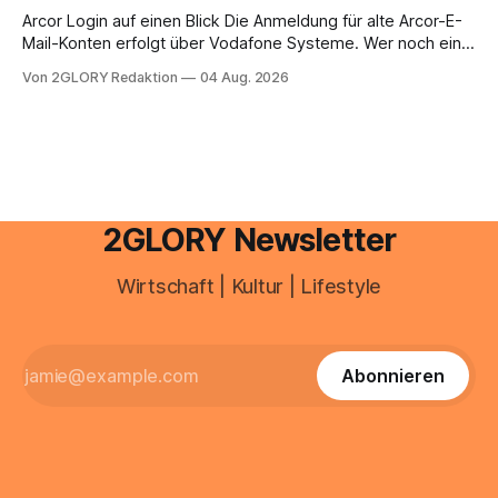
brauchen, von der Registrierung
Arcor Login auf einen Blick Die Anmeldung für alte Arcor-E-
Mail-Konten erfolgt über Vodafone Systeme. Wer noch eine
e mail adresse mit der Endung @arcor.de oder @arcor.net
Von 2GLORY Redaktion
04 Aug. 2026
besitzt, loggt sich heute über das Vodafone E-Mail & Cloud
Portal ein. Der klassische Arcor Login über mail.
2GLORY Newsletter
Wirtschaft | Kultur | Lifestyle
Abonnieren