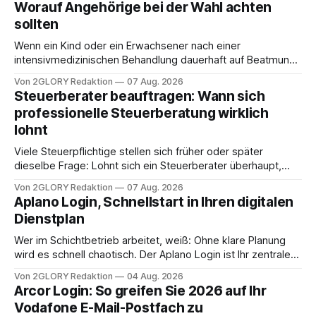
Worauf Angehörige bei der Wahl achten
sollten
Wenn ein Kind oder ein Erwachsener nach einer
intensivmedizinischen Behandlung dauerhaft auf Beatmung
oder eine engmaschige pflegerische Versorgung
Von 2GLORY Redaktion
07 Aug. 2026
angewiesen ist, stellt sich für Familien eine schwierige
Steuerberater beauftragen: Wann sich
Frage: Muss die Versorgung dauerhaft in der Klinik bleiben –
professionelle Steuerberatung wirklich
oder ist ein Leben zu Hause möglich? Die außerklinische
lohnt
Intensivpflege bietet genau diese Alternative: Sie
Viele Steuerpflichtige stellen sich früher oder später
dieselbe Frage: Lohnt sich ein Steuerberater überhaupt,
oder lässt sich die Steuererklärung auch in Eigenregie
Von 2GLORY Redaktion
07 Aug. 2026
erledigen? Die kurze Antwort: Bei einfachen
Aplano Login, Schnellstart in Ihren digitalen
Einkommensverhältnissen reicht häufig eine Steuersoftware
Dienstplan
aus – sobald jedoch mehrere Einkunftsarten
zusammentreffen oder größere finanzielle Veränderungen
Wer im Schichtbetrieb arbeitet, weiß: Ohne klare Planung
anstehen, zahlt sich professionelle Unterstützung meist
wird es schnell chaotisch. Der Aplano Login ist Ihr zentraler
aus.
Zugangspunkt, um dienstpläne, zeiterfassung,
Von 2GLORY Redaktion
04 Aug. 2026
abwesenheiten und die gesamte kommunikation rund um
Arcor Login: So greifen Sie 2026 auf Ihr
Ihr personal digital zu organisieren. In diesem Leitfaden
Vodafone E-Mail-Postfach zu
erfahren Sie alles, was Sie für einen reibungslosen Einstieg