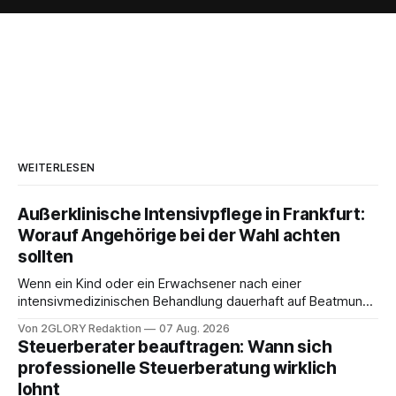
WEITERLESEN
Außerklinische Intensivpflege in Frankfurt:
Worauf Angehörige bei der Wahl achten
sollten
Wenn ein Kind oder ein Erwachsener nach einer
intensivmedizinischen Behandlung dauerhaft auf Beatmung
oder eine engmaschige pflegerische Versorgung
Von 2GLORY Redaktion
07 Aug. 2026
angewiesen ist, stellt sich für Familien eine schwierige
Steuerberater beauftragen: Wann sich
Frage: Muss die Versorgung dauerhaft in der Klinik bleiben –
professionelle Steuerberatung wirklich
oder ist ein Leben zu Hause möglich? Die außerklinische
lohnt
Intensivpflege bietet genau diese Alternative: Sie