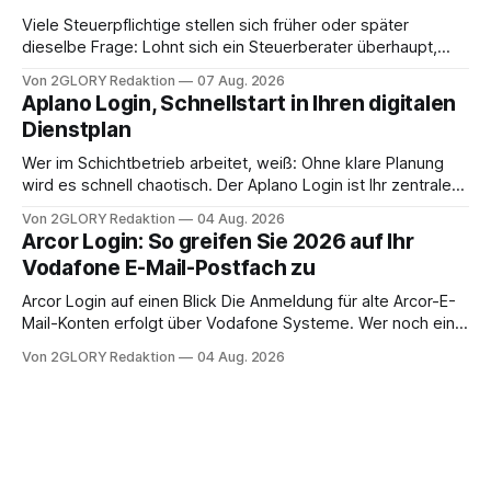
Viele Steuerpflichtige stellen sich früher oder später
dieselbe Frage: Lohnt sich ein Steuerberater überhaupt,
oder lässt sich die Steuererklärung auch in Eigenregie
Von 2GLORY Redaktion
07 Aug. 2026
erledigen? Die kurze Antwort: Bei einfachen
Aplano Login, Schnellstart in Ihren digitalen
Einkommensverhältnissen reicht häufig eine Steuersoftware
Dienstplan
aus – sobald jedoch mehrere Einkunftsarten
zusammentreffen oder größere finanzielle Veränderungen
Wer im Schichtbetrieb arbeitet, weiß: Ohne klare Planung
anstehen, zahlt sich professionelle Unterstützung meist
wird es schnell chaotisch. Der Aplano Login ist Ihr zentraler
aus.
Zugangspunkt, um dienstpläne, zeiterfassung,
Von 2GLORY Redaktion
04 Aug. 2026
abwesenheiten und die gesamte kommunikation rund um
Arcor Login: So greifen Sie 2026 auf Ihr
Ihr personal digital zu organisieren. In diesem Leitfaden
Vodafone E-Mail-Postfach zu
erfahren Sie alles, was Sie für einen reibungslosen Einstieg
brauchen, von der Registrierung
Arcor Login auf einen Blick Die Anmeldung für alte Arcor-E-
Mail-Konten erfolgt über Vodafone Systeme. Wer noch eine
e mail adresse mit der Endung @arcor.de oder @arcor.net
Von 2GLORY Redaktion
04 Aug. 2026
besitzt, loggt sich heute über das Vodafone E-Mail & Cloud
Portal ein. Der klassische Arcor Login über mail.