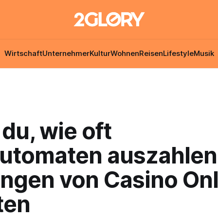
Wirtschaft
Unternehmer
Kultur
Wohnen
Reisen
Lifestyle
Musik
du, wie oft
automaten auszahlen
ngen von Casino Onl
ten