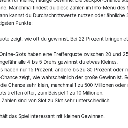
e. Manchmal findest du diese Zahlen im Info-Menü des Spi
Dann kannst du Durchschnittswerte nutzen oder ähnliche S
tigsten Punkte:
uote zeigt, wie oft du gewinnst. Bei 22 Prozent bringen 
.
 Online-Slots haben eine Trefferquote zwischen 20 und 25
gefähr alle 4 bis 5 Drehs gewinnst du etwas Kleines.
s haben nur 15 Prozent, andere bis zu 30 Prozent oder 
Chance zeigt, wie wahrscheinlich der große Gewinn ist. B
 die Chance sehr klein, manchmal 1 zu 500 Millionen oder
ts treffen öfter, zum Beispiel 1 zu 10 Millionen.
Zahlen sind von Slot zu Slot sehr unterschiedlich.
hält das Spiel interessant mit kleinen Gewinnen.