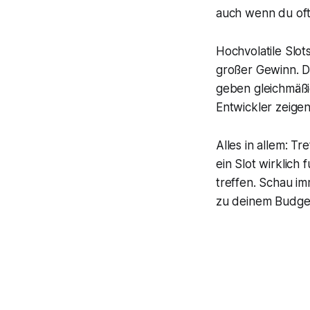
auch wenn du oft 
Hochvolatile Slo
großer Gewinn. De
geben gleichmäßi
Entwickler zeigen
Alles in allem: Tr
ein Slot wirklich
treffen. Schau im
zu deinem Budget