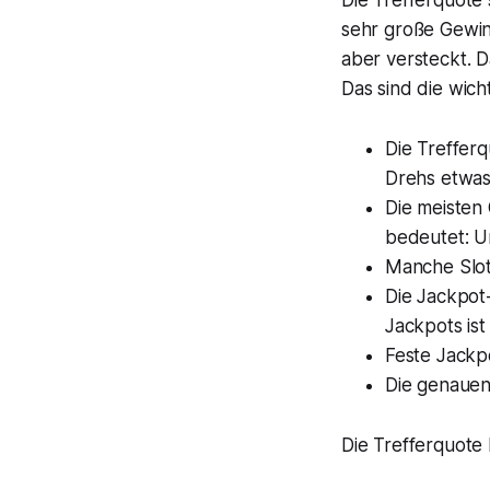
sehr große Gewinn
aber versteckt. 
Das sind die wich
Die Trefferq
Drehs etwas
Die meisten
bedeutet: Un
Manche Slot
Die Jackpot-
Jackpots ist
Feste Jackpo
Die genauen 
Die Trefferquote 