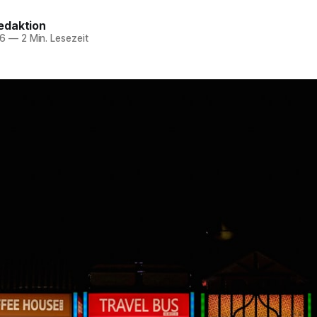
edaktion
26
—
2 Min. Lesezeit