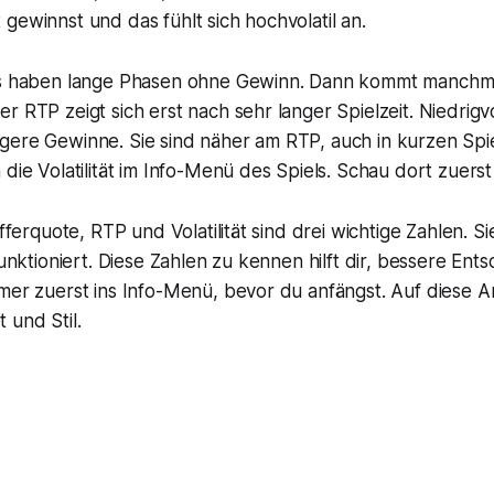
gewinnst und das fühlt sich hochvolatil an.
ts haben lange Phasen ohne Gewinn. Dann kommt manchma
r RTP zeigt sich erst nach sehr langer Spielzeit. Niedrigvo
gere Gewinne. Sie sind näher am RTP, auch in kurzen Spie
 die Volatilität im Info-Menü des Spiels. Schau dort zuerst
efferquote, RTP und Volatilität sind drei wichtige Zahlen. Si
 funktioniert. Diese Zahlen zu kennen hilft dir, bessere En
mer zuerst ins Info-Menü, bevor du anfängst. Auf diese Ar
 und Stil.