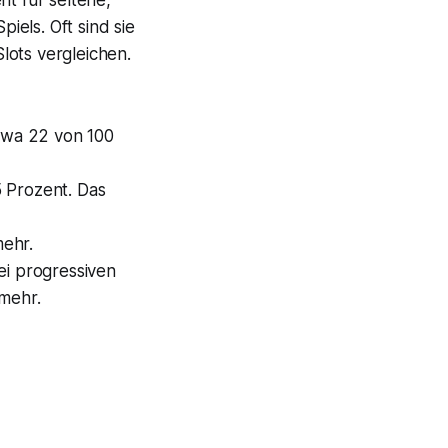
els. Oft sind sie
lots vergleichen.
etwa 22 von 100
 Prozent. Das
mehr.
ei progressiven
 mehr.