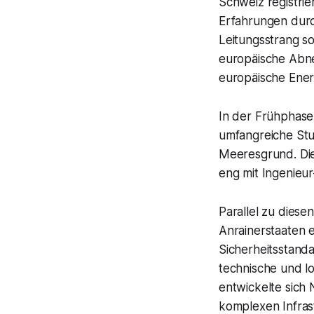
Schweiz registri
Erfahrungen durc
Leitungsstrang so
europäische Abn
europäische Energ
In der Frühphase
umfangreiche Stu
Meeresgrund. Die 
eng mit Ingenieu
Parallel zu dies
Anrainerstaaten 
Sicherheitsstand
technische und l
entwickelte sich 
komplexen Infrast