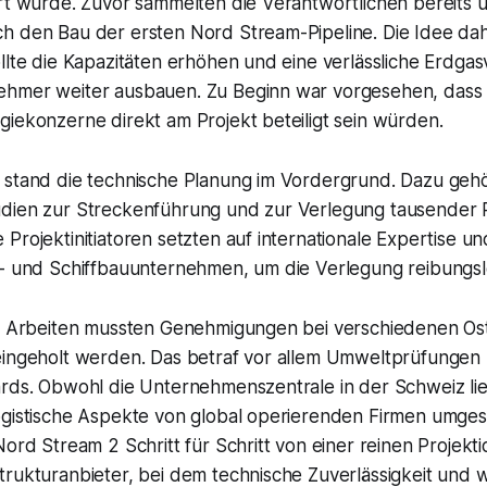
ert wurde. Zuvor sammelten die Verantwortlichen bereits 
h den Bau der ersten Nord Stream-Pipeline. Die Idee dahi
llte die Kapazitäten erhöhen und eine verlässliche Erdga
ehmer weiter ausbauen. Zu Beginn war vorgesehen, dass
iekonzerne direkt am Projekt beteiligt sein würden.
 stand die technische Planung im Vordergrund. Dazu geh
dien zur Streckenführung und zur Verlegung tausender
Projektinitiatoren setzten auf internationale Expertise u
r- und Schiffbauunternehmen, um die Verlegung reibungslo
en Arbeiten mussten Genehmigungen bei verschiedenen Os
eingeholt werden. Das betraf vor allem Umweltprüfungen
ards. Obwohl die Unternehmenszentrale in der Schweiz lie
ogistische Aspekte von global operierenden Firmen umges
Nord Stream 2 Schritt für Schritt von einer reinen Projekt
rukturanbieter, bei dem technische Zuverlässigkeit und wi