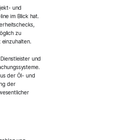
jekt- und
ne im Blick hat.
erheitschecks,
öglich zu
 einzuhalten.
ienstleister und
wachungssysteme.
us der Öl- und
ung der
wesentlicher