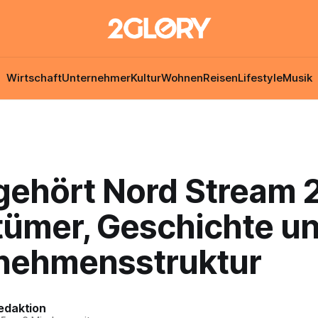
Wirtschaft
Unternehmer
Kultur
Wohnen
Reisen
Lifestyle
Musik
ehört Nord Stream 
tümer, Geschichte u
nehmensstruktur
edaktion