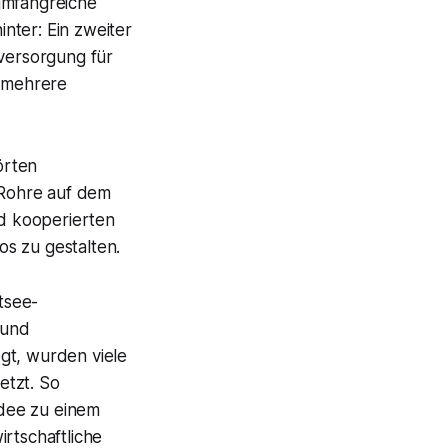
umfangreiche
nter: Ein zweiter
sversorgung für
 mehrere
örten
 Rohre auf dem
nd kooperierten
s zu gestalten.
tsee-
 und
gt, wurden viele
etzt. So
idee zu einem
rtschaftliche