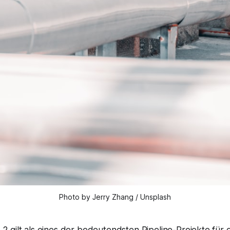
Photo by Jerry Zhang / Unsplash
2 gilt als eines der bedeutendsten Pipeline-Projekte für 