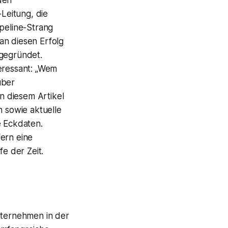
Leitung, die
ipeline-Strang
an diesen Erfolg
 gegründet.
teressant: „Wem
über
n diesem Artikel
n sowie aktuelle
e Eckdaten.
fern eine
e der Zeit.
nternehmen in der