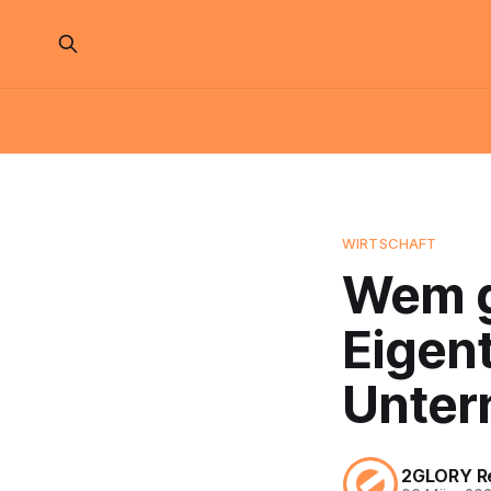
WIRTSCHAFT
Wem g
Eigen
Unter
2GLORY R