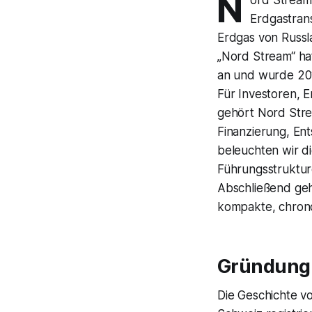
N
Erdgastran
Erdgas von Russla
„Nord Stream“ ha
an und wurde 201
Für Investoren, 
gehört Nord Stre
Finanzierung, En
beleuchten wir di
Führungsstrukture
Abschließend geh
kompakte, chrono
Gründung 
Die Geschichte vo