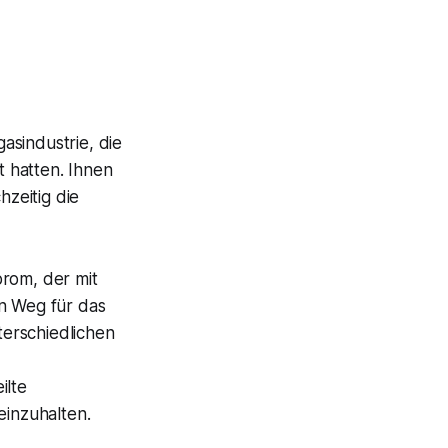
asindustrie, die
 hatten. Ihnen
zeitig die
prom, der mit
n Weg für das
erschiedlichen
ilte
einzuhalten.