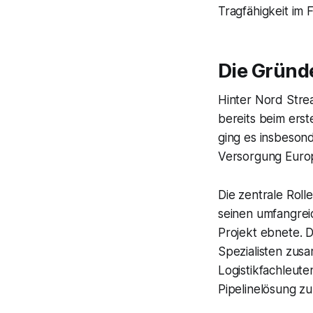
Tragfähigkeit im 
Die Gründ
Hinter Nord Stre
bereits beim ers
ging es insbeson
Versorgung Europa
Die zentrale Rol
seinen umfangre
Projekt ebnete. 
Spezialisten zus
Logistikfachleute
Pipelinelösung zu