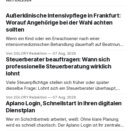
WEITERLESEN
Außerklinische Intensivpflege in Frankfurt:
Worauf Angehörige bei der Wahl achten
sollten
Wenn ein Kind oder ein Erwachsener nach einer
intensivmedizinischen Behandlung dauerhaft auf Beatmung
oder eine engmaschige pflegerische Versorgung
Von 2GLORY Redaktion
07 Aug. 2026
angewiesen ist, stellt sich für Familien eine schwierige
Steuerberater beauftragen: Wann sich
Frage: Muss die Versorgung dauerhaft in der Klinik bleiben –
professionelle Steuerberatung wirklich
oder ist ein Leben zu Hause möglich? Die außerklinische
lohnt
Intensivpflege bietet genau diese Alternative: Sie
Viele Steuerpflichtige stellen sich früher oder später
dieselbe Frage: Lohnt sich ein Steuerberater überhaupt,
oder lässt sich die Steuererklärung auch in Eigenregie
Von 2GLORY Redaktion
07 Aug. 2026
erledigen? Die kurze Antwort: Bei einfachen
Aplano Login, Schnellstart in Ihren digitalen
Einkommensverhältnissen reicht häufig eine Steuersoftware
Dienstplan
aus – sobald jedoch mehrere Einkunftsarten
zusammentreffen oder größere finanzielle Veränderungen
Wer im Schichtbetrieb arbeitet, weiß: Ohne klare Planung
anstehen, zahlt sich professionelle Unterstützung meist
wird es schnell chaotisch. Der Aplano Login ist Ihr zentraler
aus.