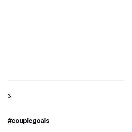
3
#couplegoals