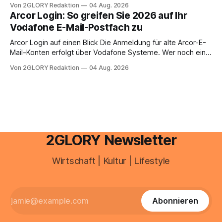
Zugangspunkt, um dienstpläne, zeiterfassung,
Von 2GLORY Redaktion
04 Aug. 2026
abwesenheiten und die gesamte kommunikation rund um
Arcor Login: So greifen Sie 2026 auf Ihr
Ihr personal digital zu organisieren. In diesem Leitfaden
Vodafone E-Mail-Postfach zu
erfahren Sie alles, was Sie für einen reibungslosen Einstieg
brauchen, von der Registrierung
Arcor Login auf einen Blick Die Anmeldung für alte Arcor-E-
Mail-Konten erfolgt über Vodafone Systeme. Wer noch eine
e mail adresse mit der Endung @arcor.de oder @arcor.net
Von 2GLORY Redaktion
04 Aug. 2026
besitzt, loggt sich heute über das Vodafone E-Mail & Cloud
Portal ein. Der klassische Arcor Login über mail.
2GLORY Newsletter
Wirtschaft | Kultur | Lifestyle
Abonnieren