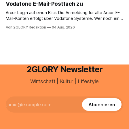
Vodafone E-Mail-Postfach zu
erfahren Sie alles, was Sie für einen reibungslosen Einstieg
brauchen, von der Registrierung
Arcor Login auf einen Blick Die Anmeldung für alte Arcor-E-
Mail-Konten erfolgt über Vodafone Systeme. Wer noch eine
e mail adresse mit der Endung @arcor.de oder @arcor.net
Von 2GLORY Redaktion
04 Aug. 2026
besitzt, loggt sich heute über das Vodafone E-Mail & Cloud
Portal ein. Der klassische Arcor Login über mail.
2GLORY Newsletter
Wirtschaft | Kultur | Lifestyle
Abonnieren