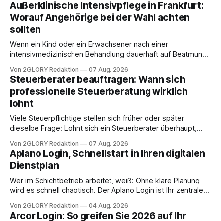
Außerklinische Intensivpflege in Frankfurt:
Worauf Angehörige bei der Wahl achten
sollten
Wenn ein Kind oder ein Erwachsener nach einer
intensivmedizinischen Behandlung dauerhaft auf Beatmung
oder eine engmaschige pflegerische Versorgung
Von 2GLORY Redaktion
07 Aug. 2026
angewiesen ist, stellt sich für Familien eine schwierige
Steuerberater beauftragen: Wann sich
Frage: Muss die Versorgung dauerhaft in der Klinik bleiben –
professionelle Steuerberatung wirklich
oder ist ein Leben zu Hause möglich? Die außerklinische
lohnt
Intensivpflege bietet genau diese Alternative: Sie
Viele Steuerpflichtige stellen sich früher oder später
dieselbe Frage: Lohnt sich ein Steuerberater überhaupt,
oder lässt sich die Steuererklärung auch in Eigenregie
Von 2GLORY Redaktion
07 Aug. 2026
erledigen? Die kurze Antwort: Bei einfachen
Aplano Login, Schnellstart in Ihren digitalen
Einkommensverhältnissen reicht häufig eine Steuersoftware
Dienstplan
aus – sobald jedoch mehrere Einkunftsarten
zusammentreffen oder größere finanzielle Veränderungen
Wer im Schichtbetrieb arbeitet, weiß: Ohne klare Planung
anstehen, zahlt sich professionelle Unterstützung meist
wird es schnell chaotisch. Der Aplano Login ist Ihr zentraler
aus.
Zugangspunkt, um dienstpläne, zeiterfassung,
Von 2GLORY Redaktion
04 Aug. 2026
abwesenheiten und die gesamte kommunikation rund um
Arcor Login: So greifen Sie 2026 auf Ihr
Ihr personal digital zu organisieren. In diesem Leitfaden