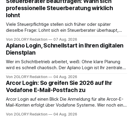
Steuerberater beauftragen: Wann sich
Frage: Muss die Versorgung dauerhaft in der Klinik bleiben –
professionelle Steuerberatung wirklich
oder ist ein Leben zu Hause möglich? Die außerklinische
lohnt
Intensivpflege bietet genau diese Alternative: Sie
Viele Steuerpflichtige stellen sich früher oder später
dieselbe Frage: Lohnt sich ein Steuerberater überhaupt,
oder lässt sich die Steuererklärung auch in Eigenregie
Von 2GLORY Redaktion
07 Aug. 2026
erledigen? Die kurze Antwort: Bei einfachen
Aplano Login, Schnellstart in Ihren digitalen
Einkommensverhältnissen reicht häufig eine Steuersoftware
Dienstplan
aus – sobald jedoch mehrere Einkunftsarten
zusammentreffen oder größere finanzielle Veränderungen
Wer im Schichtbetrieb arbeitet, weiß: Ohne klare Planung
anstehen, zahlt sich professionelle Unterstützung meist
wird es schnell chaotisch. Der Aplano Login ist Ihr zentraler
aus.
Zugangspunkt, um dienstpläne, zeiterfassung,
Von 2GLORY Redaktion
04 Aug. 2026
abwesenheiten und die gesamte kommunikation rund um
Arcor Login: So greifen Sie 2026 auf Ihr
Ihr personal digital zu organisieren. In diesem Leitfaden
Vodafone E-Mail-Postfach zu
erfahren Sie alles, was Sie für einen reibungslosen Einstieg
brauchen, von der Registrierung
Arcor Login auf einen Blick Die Anmeldung für alte Arcor-E-
Mail-Konten erfolgt über Vodafone Systeme. Wer noch eine
e mail adresse mit der Endung @arcor.de oder @arcor.net
Von 2GLORY Redaktion
04 Aug. 2026
besitzt, loggt sich heute über das Vodafone E-Mail & Cloud
Portal ein. Der klassische Arcor Login über mail.