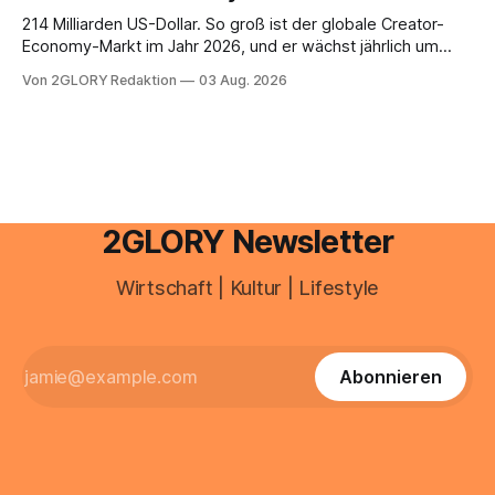
Unreinheiten. Professionelle
214 Milliarden US-Dollar. So groß ist der globale Creator-
Economy-Markt im Jahr 2026, und er wächst jährlich um
mehr als 22 Prozent. Was lange als Nischenphänomen galt,
Von 2GLORY Redaktion
03 Aug. 2026
ist längst ein ernstzunehmender Wirtschaftszweig. Weltweit
sind über 200 Millionen Menschen als Creator aktiv, allein in
Deutschland geht der Markt in
2GLORY Newsletter
Wirtschaft | Kultur | Lifestyle
Abonnieren