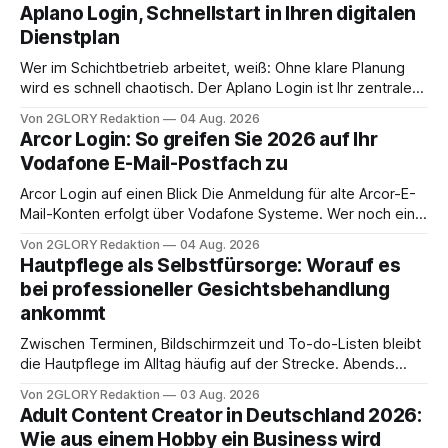
Aplano Login, Schnellstart in Ihren digitalen
Dienstplan
Wer im Schichtbetrieb arbeitet, weiß: Ohne klare Planung
wird es schnell chaotisch. Der Aplano Login ist Ihr zentraler
Zugangspunkt, um dienstpläne, zeiterfassung,
Von 2GLORY Redaktion
04 Aug. 2026
abwesenheiten und die gesamte kommunikation rund um
Arcor Login: So greifen Sie 2026 auf Ihr
Ihr personal digital zu organisieren. In diesem Leitfaden
Vodafone E-Mail-Postfach zu
erfahren Sie alles, was Sie für einen reibungslosen Einstieg
brauchen, von der Registrierung
Arcor Login auf einen Blick Die Anmeldung für alte Arcor-E-
Mail-Konten erfolgt über Vodafone Systeme. Wer noch eine
e mail adresse mit der Endung @arcor.de oder @arcor.net
Von 2GLORY Redaktion
04 Aug. 2026
besitzt, loggt sich heute über das Vodafone E-Mail & Cloud
Hautpflege als Selbstfürsorge: Worauf es
Portal ein. Der klassische Arcor Login über mail.
bei professioneller Gesichtsbehandlung
ankommt
Zwischen Terminen, Bildschirmzeit und To-do-Listen bleibt
die Hautpflege im Alltag häufig auf der Strecke. Abends
schnell abschminken, morgens eine Creme aus der
Von 2GLORY Redaktion
03 Aug. 2026
Drogerie – mehr ist zeitlich oft nicht drin. Dabei reagiert die
Adult Content Creator in Deutschland 2026:
Haut empfindlich auf Stress, Schlafmangel und
Wie aus einem Hobby ein Business wird
Umwelteinflüsse: Sie wirkt müde, spannt oder neigt zu