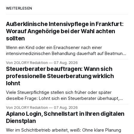
WEITERLESEN
Außerklinische Intensivpflege in Frankfurt:
Worauf Angehörige bei der Wahl achten
sollten
Wenn ein Kind oder ein Erwachsener nach einer
intensivmedizinischen Behandlung dauerhaft auf Beatmung
oder eine engmaschige pflegerische Versorgung
Von 2GLORY Redaktion
07 Aug. 2026
angewiesen ist, stellt sich für Familien eine schwierige
Steuerberater beauftragen: Wann sich
Frage: Muss die Versorgung dauerhaft in der Klinik bleiben –
professionelle Steuerberatung wirklich
oder ist ein Leben zu Hause möglich? Die außerklinische
lohnt
Intensivpflege bietet genau diese Alternative: Sie
Viele Steuerpflichtige stellen sich früher oder später
dieselbe Frage: Lohnt sich ein Steuerberater überhaupt,
oder lässt sich die Steuererklärung auch in Eigenregie
Von 2GLORY Redaktion
07 Aug. 2026
erledigen? Die kurze Antwort: Bei einfachen
Aplano Login, Schnellstart in Ihren digitalen
Einkommensverhältnissen reicht häufig eine Steuersoftware
Dienstplan
aus – sobald jedoch mehrere Einkunftsarten
zusammentreffen oder größere finanzielle Veränderungen
Wer im Schichtbetrieb arbeitet, weiß: Ohne klare Planung