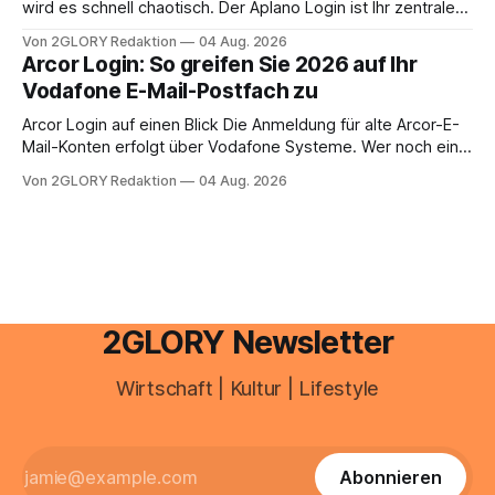
anstehen, zahlt sich professionelle Unterstützung meist
wird es schnell chaotisch. Der Aplano Login ist Ihr zentraler
aus.
Zugangspunkt, um dienstpläne, zeiterfassung,
Von 2GLORY Redaktion
04 Aug. 2026
abwesenheiten und die gesamte kommunikation rund um
Arcor Login: So greifen Sie 2026 auf Ihr
Ihr personal digital zu organisieren. In diesem Leitfaden
Vodafone E-Mail-Postfach zu
erfahren Sie alles, was Sie für einen reibungslosen Einstieg
brauchen, von der Registrierung
Arcor Login auf einen Blick Die Anmeldung für alte Arcor-E-
Mail-Konten erfolgt über Vodafone Systeme. Wer noch eine
e mail adresse mit der Endung @arcor.de oder @arcor.net
Von 2GLORY Redaktion
04 Aug. 2026
besitzt, loggt sich heute über das Vodafone E-Mail & Cloud
Portal ein. Der klassische Arcor Login über mail.
2GLORY Newsletter
Wirtschaft | Kultur | Lifestyle
Abonnieren