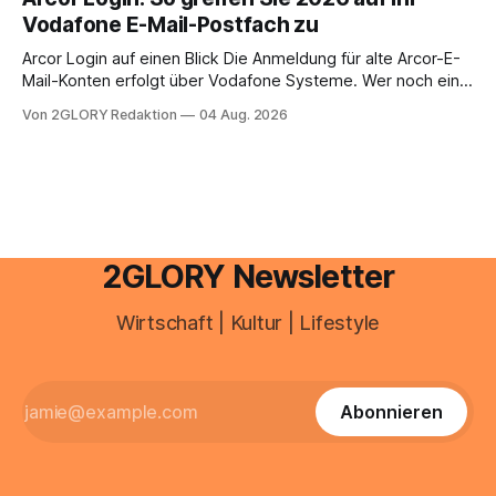
Ihr personal digital zu organisieren. In diesem Leitfaden
Vodafone E-Mail-Postfach zu
erfahren Sie alles, was Sie für einen reibungslosen Einstieg
brauchen, von der Registrierung
Arcor Login auf einen Blick Die Anmeldung für alte Arcor-E-
Mail-Konten erfolgt über Vodafone Systeme. Wer noch eine
e mail adresse mit der Endung @arcor.de oder @arcor.net
Von 2GLORY Redaktion
04 Aug. 2026
besitzt, loggt sich heute über das Vodafone E-Mail & Cloud
Portal ein. Der klassische Arcor Login über mail.
2GLORY Newsletter
Wirtschaft | Kultur | Lifestyle
Abonnieren