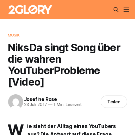
MUSIK
NiksDa singt Song über
die wahren
YouTuberProbleme
[Video]
Josefine Rose
Teilen
23 Juli 2017
—
1 Min. Lesezeit
W
ie sieht der Alltag eines YouTubers
aus? Die Antwort auf diese Frage