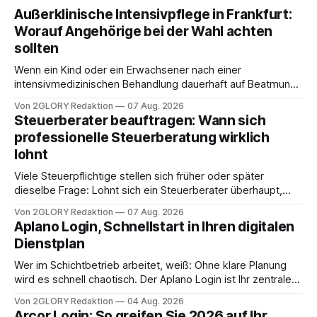
Außerklinische Intensivpflege in Frankfurt:
Worauf Angehörige bei der Wahl achten
sollten
Wenn ein Kind oder ein Erwachsener nach einer
intensivmedizinischen Behandlung dauerhaft auf Beatmung
oder eine engmaschige pflegerische Versorgung
Von 2GLORY Redaktion
07 Aug. 2026
angewiesen ist, stellt sich für Familien eine schwierige
Steuerberater beauftragen: Wann sich
Frage: Muss die Versorgung dauerhaft in der Klinik bleiben –
professionelle Steuerberatung wirklich
oder ist ein Leben zu Hause möglich? Die außerklinische
lohnt
Intensivpflege bietet genau diese Alternative: Sie
Viele Steuerpflichtige stellen sich früher oder später
dieselbe Frage: Lohnt sich ein Steuerberater überhaupt,
oder lässt sich die Steuererklärung auch in Eigenregie
Von 2GLORY Redaktion
07 Aug. 2026
erledigen? Die kurze Antwort: Bei einfachen
Aplano Login, Schnellstart in Ihren digitalen
Einkommensverhältnissen reicht häufig eine Steuersoftware
Dienstplan
aus – sobald jedoch mehrere Einkunftsarten
zusammentreffen oder größere finanzielle Veränderungen
Wer im Schichtbetrieb arbeitet, weiß: Ohne klare Planung
anstehen, zahlt sich professionelle Unterstützung meist
wird es schnell chaotisch. Der Aplano Login ist Ihr zentraler
aus.
Zugangspunkt, um dienstpläne, zeiterfassung,
Von 2GLORY Redaktion
04 Aug. 2026
abwesenheiten und die gesamte kommunikation rund um
Arcor Login: So greifen Sie 2026 auf Ihr