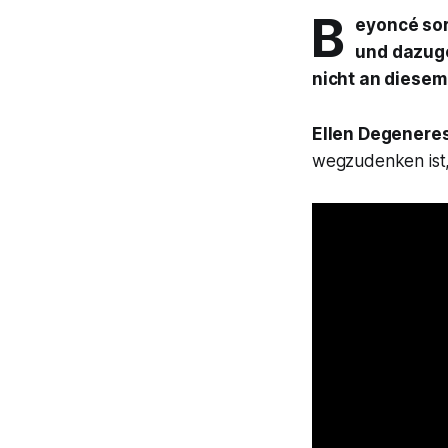
B
eyoncé
sor
und dazuge
nicht an diesem
Ellen Degenere
wegzudenken ist,