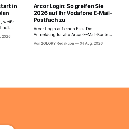
tart in
Arcor Login: So greifen Sie
plan
2026 auf Ihr Vodafone E-Mail-
Postfach zu
t, weiß:
hnell
Arcor Login auf einen Blick Die
 Ihr
Anmeldung für alte Arcor-E-Mail-Konten
. 2026
ienstpläne,
erfolgt über Vodafone Systeme. Wer
Von 2GLORY Redaktion
04 Aug. 2026
 und die
noch eine e mail adresse mit der Endung
um Ihr
@arcor.de oder @arcor.net besitzt,
n. In
loggt sich heute über das Vodafone E-
 alles, was
Mail & Cloud Portal ein. Der klassische
nstieg
Arcor Login über mail.
ng