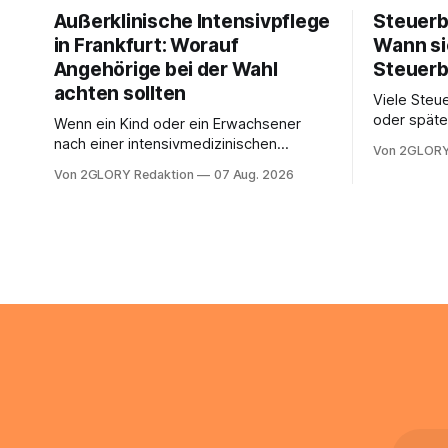
Außerklinische Intensivpflege
Steuerb
in Frankfurt: Worauf
Wann si
Angehörige bei der Wahl
Steuerb
achten sollten
Viele Steue
oder späte
Wenn ein Kind oder ein Erwachsener
ein Steuer
nach einer intensivmedizinischen
Von 2GLORY
sich die St
Behandlung dauerhaft auf Beatmung
Von 2GLORY Redaktion
07 Aug. 2026
Eigenregie
oder eine engmaschige pflegerische
Bei einfac
Versorgung angewiesen ist, stellt sich
reicht häu
für Familien eine schwierige Frage: Muss
sobald jed
die Versorgung dauerhaft in der Klinik
zusamment
bleiben – oder ist ein Leben zu Hause
finanziell
möglich? Die außerklinische
zahlt sich 
Intensivpflege bietet genau diese
meist aus.
Alternative: Sie