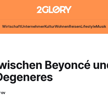
Wirtschaft
Unternehmer
Kultur
Wohnen
Reisen
Lifestyle
Musik
zwischen Beyoncé un
 Degeneres
rov