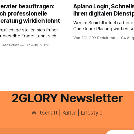
erater beauftragen:
Aplano Login, Schnells
ch professionelle
Ihren digitalen Dienst
eratung wirklich lohnt
Wer im Schichtbetrieb arbeite
Ohne klare Planung wird es sc
rpflichtige stellen sich früher
chaotisch. Der Aplano Login ist
r dieselbe Frage: Lohnt sich
Von 2GLORY Redaktion
04 Aug
zentraler Zugangspunkt, um d
berater überhaupt, oder lässt
 Redaktion
07 Aug. 2026
zeiterfassung, abwesenheiten
euererklärung auch in
gesamte kommunikation rund 
 erledigen? Die kurze Antwort:
personal digital zu organisiere
hen Einkommensverhältnissen
diesem Leitfaden erfahren Sie
fig eine Steuersoftware aus –
Sie für einen reibungslosen Ei
och mehrere Einkunftsarten
brauchen, von der Registrieru
reffen oder größere
e Veränderungen anstehen,
professionelle Unterstützung
2GLORY Newsletter
Wirtschaft | Kultur | Lifestyle