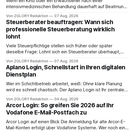
Wenn ein Kind oder ein Erwachsener nach einer
intensivmedizinischen Behandlung dauerhaft auf Beatmung
oder eine engmaschige pflegerische Versorgung
Von 2GLORY Redaktion
07 Aug. 2026
angewiesen ist, stellt sich für Familien eine schwierige
Steuerberater beauftragen: Wann sich
Frage: Muss die Versorgung dauerhaft in der Klinik bleiben –
professionelle Steuerberatung wirklich
oder ist ein Leben zu Hause möglich? Die außerklinische
lohnt
Intensivpflege bietet genau diese Alternative: Sie
Viele Steuerpflichtige stellen sich früher oder später
dieselbe Frage: Lohnt sich ein Steuerberater überhaupt,
oder lässt sich die Steuererklärung auch in Eigenregie
Von 2GLORY Redaktion
07 Aug. 2026
erledigen? Die kurze Antwort: Bei einfachen
Aplano Login, Schnellstart in Ihren digitalen
Einkommensverhältnissen reicht häufig eine Steuersoftware
Dienstplan
aus – sobald jedoch mehrere Einkunftsarten
zusammentreffen oder größere finanzielle Veränderungen
Wer im Schichtbetrieb arbeitet, weiß: Ohne klare Planung
anstehen, zahlt sich professionelle Unterstützung meist
wird es schnell chaotisch. Der Aplano Login ist Ihr zentraler
aus.
Zugangspunkt, um dienstpläne, zeiterfassung,
Von 2GLORY Redaktion
04 Aug. 2026
abwesenheiten und die gesamte kommunikation rund um
Arcor Login: So greifen Sie 2026 auf Ihr
Ihr personal digital zu organisieren. In diesem Leitfaden
Vodafone E-Mail-Postfach zu
erfahren Sie alles, was Sie für einen reibungslosen Einstieg
brauchen, von der Registrierung
Arcor Login auf einen Blick Die Anmeldung für alte Arcor-E-
Mail-Konten erfolgt über Vodafone Systeme. Wer noch eine
e mail adresse mit der Endung @arcor.de oder @arcor.net