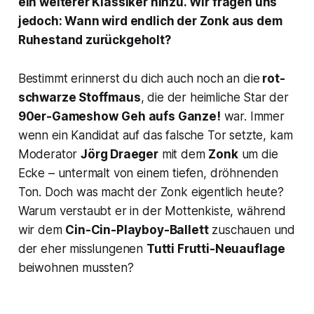
ein weiterer Klassiker hinzu. Wir fragen uns
jedoch: Wann wird endlich der Zonk aus dem
Ruhestand zurückgeholt?
Bestimmt erinnerst du dich auch noch an die
rot-
schwarze Stoffmaus
, die der heimliche Star der
90er-Gameshow
Geh aufs Ganze!
war. Immer
wenn ein Kandidat auf das falsche Tor setzte, kam
Moderator
Jörg Draeger
mit dem
Zonk
um die
Ecke – untermalt von einem tiefen, dröhnenden
Ton. Doch was macht der Zonk eigentlich heute?
Warum verstaubt er in der Mottenkiste, während
wir dem
Cin-Cin-Playboy-Ballett
zuschauen und
der eher misslungenen
Tutti Frutti
-Neuauflage
beiwohnen mussten?