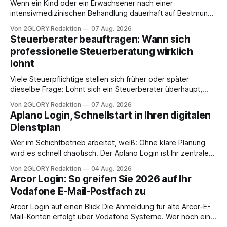
Wenn ein Kind oder ein Erwachsener nach einer
intensivmedizinischen Behandlung dauerhaft auf Beatmung
oder eine engmaschige pflegerische Versorgung
Von 2GLORY Redaktion
07 Aug. 2026
angewiesen ist, stellt sich für Familien eine schwierige
Steuerberater beauftragen: Wann sich
Frage: Muss die Versorgung dauerhaft in der Klinik bleiben –
professionelle Steuerberatung wirklich
oder ist ein Leben zu Hause möglich? Die außerklinische
lohnt
Intensivpflege bietet genau diese Alternative: Sie
Viele Steuerpflichtige stellen sich früher oder später
dieselbe Frage: Lohnt sich ein Steuerberater überhaupt,
oder lässt sich die Steuererklärung auch in Eigenregie
Von 2GLORY Redaktion
07 Aug. 2026
erledigen? Die kurze Antwort: Bei einfachen
Aplano Login, Schnellstart in Ihren digitalen
Einkommensverhältnissen reicht häufig eine Steuersoftware
Dienstplan
aus – sobald jedoch mehrere Einkunftsarten
zusammentreffen oder größere finanzielle Veränderungen
Wer im Schichtbetrieb arbeitet, weiß: Ohne klare Planung
anstehen, zahlt sich professionelle Unterstützung meist
wird es schnell chaotisch. Der Aplano Login ist Ihr zentraler
aus.
Zugangspunkt, um dienstpläne, zeiterfassung,
Von 2GLORY Redaktion
04 Aug. 2026
abwesenheiten und die gesamte kommunikation rund um
Arcor Login: So greifen Sie 2026 auf Ihr
Ihr personal digital zu organisieren. In diesem Leitfaden
Vodafone E-Mail-Postfach zu
erfahren Sie alles, was Sie für einen reibungslosen Einstieg
brauchen, von der Registrierung
Arcor Login auf einen Blick Die Anmeldung für alte Arcor-E-
Mail-Konten erfolgt über Vodafone Systeme. Wer noch eine
e mail adresse mit der Endung @arcor.de oder @arcor.net