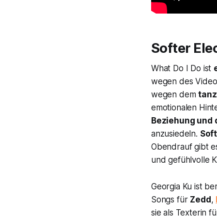
Softer El
What Do I Do
ist
wegen des Videos 
wegen dem
tanz
emotionalen Hint
Beziehung und d
anzusiedeln.
Sof
Obendrauf gibt e
und gefühlvolle 
Georgia Ku ist be
Songs für
Zedd
,
sie als Texterin f