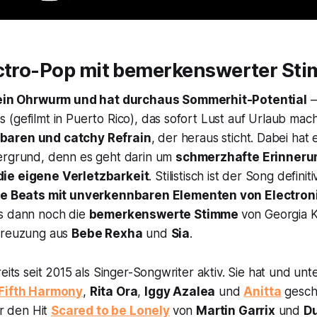
ectro-Pop mit bemerkenswerter St
ein Ohrwurm und hat durchaus Sommerhit-Potential
—
(gefilmt in Puerto Rico), das sofort Lust auf Urlaub mac
baren und catchy Refrain
, der heraus sticht. Dabei hat 
ergrund, denn es geht darin um
schmerzhafte Erinneru
ie eigene Verletzbarkeit
. Stilistisch ist der Song defini
te Beats mit unverkennbaren Elementen von Electron
s dann noch die
bemerkenswerte Stimme
von Georgia Ku
Kreuzung aus
Bebe Rexha
und
Sia
.
reits seit 2015 als Singer-Songwriter aktiv. Sie hat und un
Fifth Harmony
,
Rita Ora
,
Iggy Azalea
und
Anitta
gesch
ür den Hit
Scared to be Lonely
von
Martin Garrix
und
Du