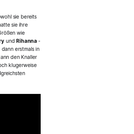
bwohl sie bereits
atte sie ihre
-Größen wie
ry
und
Rihanna
-
 dann erstmals in
dann den Knaller
och klugerweise
olgreichsten