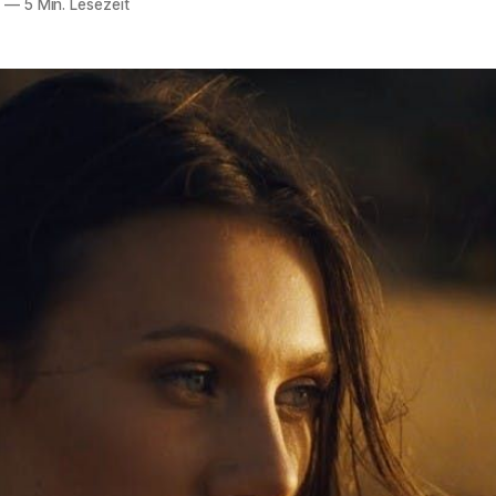
9
—
5 Min. Lesezeit