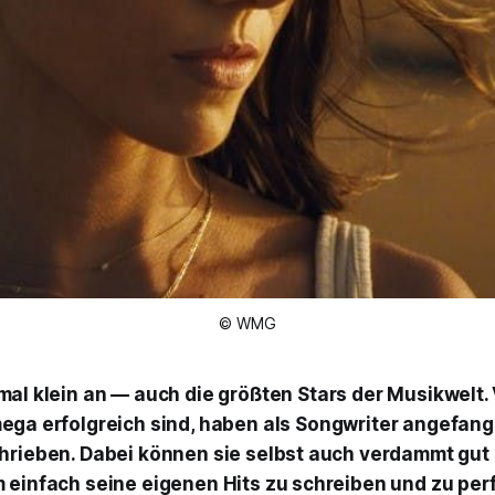
© WMG
mal klein an — auch die größten Stars der Musikwelt. 
ega erfolgreich sind, haben als Songwriter angefan
hrieben. Dabei können sie selbst auch verdammt gut 
 einfach seine eigenen Hits zu schreiben und zu per