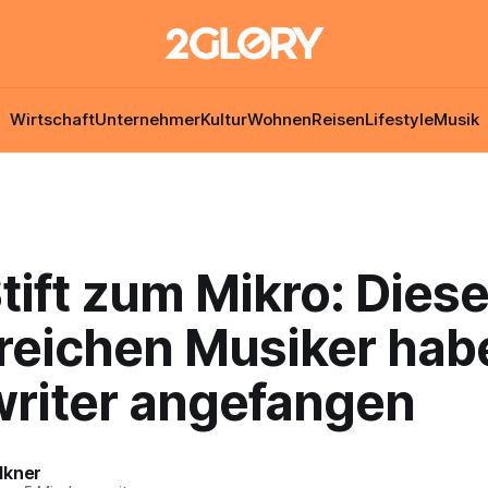
Wirtschaft
Unternehmer
Kultur
Wohnen
Reisen
Lifestyle
Musik
ift zum Mikro: Diese
reichen Musiker hab
riter angefangen
lkner