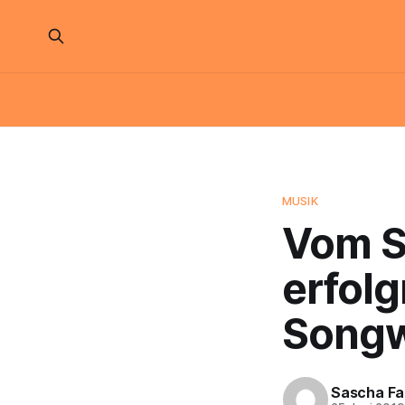
MUSIK
Vom St
erfolg
Songw
Sascha Fa