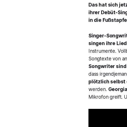
Das hat sich jet
ihrer Debüt-Sin
in die Fußstapf
Singer-Songwrit
singen ihre Lied
Instrumente. Voll
Songtexte von and
Songwriter sind
dass irgendjemand
plötzlich selbs
werden.
Georgia
Mikrofon greift. 