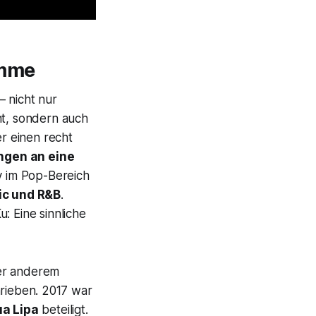
imme
 nicht nur
ht, sondern auch
er einen recht
ngen an eine
tiv im Pop-Bereich
ic und R&B
.
: Eine sinnliche
ter anderem
rieben. 2017 war
a Lipa
beteiligt.