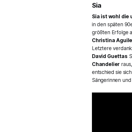
Sia
Sia ist wohl di
in den späten 90e
größten Erfolge a
Christina Aguil
Letztere verdank
David Guettas
S
Chandelier
raus,
entschied sie sic
Sängerinnen und w