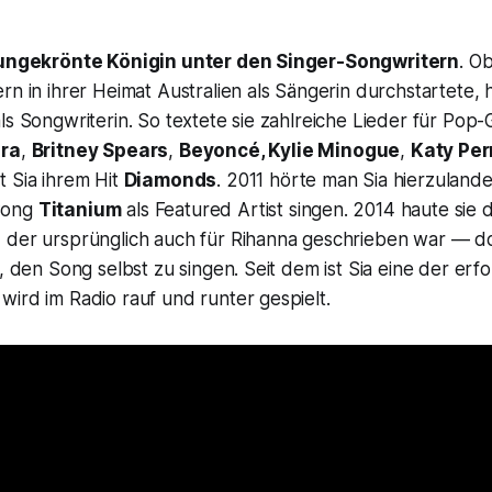
e ungekrönte Königin unter den Singer-Songwritern
. O
rn in ihrer Heimat Australien als Sängerin durchstartete, h
ls Songwriterin. So textete sie zahlreiche Lieder für Pop
era
,
Britney Spears
,
Beyoncé, Kylie Minogue
,
Katy Per
t Sia ihrem Hit
Diamonds
. 2011 hörte man Sia hierzulande
ong
Titanium
als Featured Artist singen. 2014 haute sie 
 der ursprünglich auch für Rihanna geschrieben war — d
h, den Song selbst zu singen. Seit dem ist Sia eine der erf
ird im Radio rauf und runter gespielt.