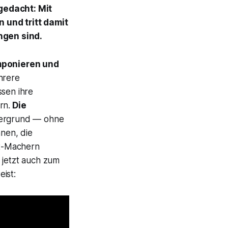
 gedacht: Mit
 und tritt damit
ngen sind.
mponieren und
hrere
ssen ihre
rn.
Die
ntergrund — ohne
hnen, die
it-Machern
t jetzt auch zum
ist: