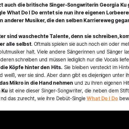
zt auch die britische Singer-Songwriterin Georgia Ku
gle
What Do I Do
erntet sie nun ihre eigenen Lorbeeren
en anderer Musiker, die den selben Karriereweg gega
er sind waschechte Talente, denn sie schreiben, ko
er alle selbst
. Oftmals spielen sie auch noch ein oder me
blutmusiker halt. Viele andere Sängerinnen und Sänger la
eren schreiben und müssen lediglich nur die Vocals liefe
 die Köpfe hinter den
Hits.
Sie bleiben versteckt im Hi
 weiß, wer sie sind. Aber dann gibt es diejenigen unter i
t das Mikro in die Hand nehmen
und zu ihren eigenen H
 Ku
ist eine dieser Singer-Songwriter, die neben dem Stif
Und das zurecht, wie ihre Debüt-Single
What Do I Do
bewe