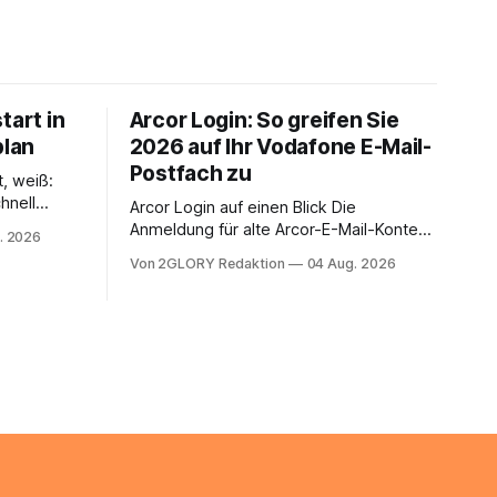
tart in
Arcor Login: So greifen Sie
plan
2026 auf Ihr Vodafone E-Mail-
Postfach zu
t, weiß:
hnell
Arcor Login auf einen Blick Die
 Ihr
Anmeldung für alte Arcor-E-Mail-Konten
. 2026
ienstpläne,
erfolgt über Vodafone Systeme. Wer
Von 2GLORY Redaktion
04 Aug. 2026
 und die
noch eine e mail adresse mit der Endung
um Ihr
@arcor.de oder @arcor.net besitzt,
n. In
loggt sich heute über das Vodafone E-
 alles, was
Mail & Cloud Portal ein. Der klassische
nstieg
Arcor Login über mail.
ng