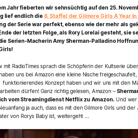
em Jahr fieberten wir sehnsüchtig auf den 25. Novem
 lief endlich die
8. Staffel der Gilmore Girls
A Year In
ng der Serie war perfekt, ebenso wie der mehr als g
nde der letzten Folge, als Rory Lorelai gesteht, sie 
ie Serien-Macherin Amy Sherman-Palladino Hoffnung
Girls!
w mit
RadioTimes
sprach die Schöpferin der Kultserie über
haben uns bei Amazon eine kleine Nische freigeschaufelt,
ein funktionierendes Konzept haben und wir uns mit den M
rbeiten dürfen!
Ganz richtig gelesen, Amazon –
Sherman
ch vom Streamingdienst Netflix zu Amazon.
Und wer w
euanfang ja auch, dass es mit den Gilmore Girls und der 
ater von Rorys Baby ist, weitergeht …