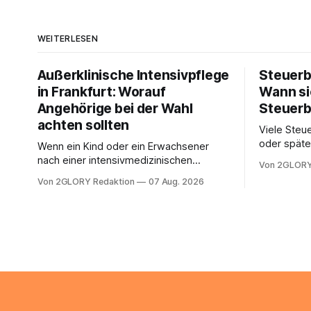
WEITERLESEN
Außerklinische Intensivpflege
Steuerb
in Frankfurt: Worauf
Wann si
Angehörige bei der Wahl
Steuerb
achten sollten
Viele Steue
oder späte
Wenn ein Kind oder ein Erwachsener
ein Steuer
nach einer intensivmedizinischen
Von 2GLORY
sich die St
Behandlung dauerhaft auf Beatmung
Von 2GLORY Redaktion
07 Aug. 2026
Eigenregie
oder eine engmaschige pflegerische
Bei einfac
Versorgung angewiesen ist, stellt sich
reicht häu
für Familien eine schwierige Frage: Muss
sobald jed
die Versorgung dauerhaft in der Klinik
zusamment
bleiben – oder ist ein Leben zu Hause
finanziell
möglich? Die außerklinische
zahlt sich 
Intensivpflege bietet genau diese
meist aus.
Alternative: Sie