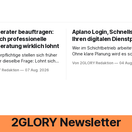
erater beauftragen:
Aplano Login, Schnells
ch professionelle
Ihren digitalen Dienst
eratung wirklich lohnt
Wer im Schichtbetrieb arbeite
Ohne klare Planung wird es sc
rpflichtige stellen sich früher
chaotisch. Der Aplano Login ist
r dieselbe Frage: Lohnt sich
Von 2GLORY Redaktion
04 Aug
zentraler Zugangspunkt, um d
berater überhaupt, oder lässt
 Redaktion
07 Aug. 2026
zeiterfassung, abwesenheiten
euererklärung auch in
gesamte kommunikation rund 
 erledigen? Die kurze Antwort:
personal digital zu organisiere
hen Einkommensverhältnissen
diesem Leitfaden erfahren Sie
fig eine Steuersoftware aus –
Sie für einen reibungslosen Ei
och mehrere Einkunftsarten
brauchen, von der Registrieru
reffen oder größere
e Veränderungen anstehen,
professionelle Unterstützung
2GLORY Newsletter