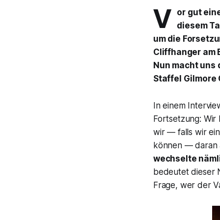
V
or gut ein
diesem Tag
um die Forsetzu
Cliffhanger am E
Nun macht uns d
Staffel Gilmore 
In einem Intervie
Fortsetzung:
Wir 
wir — falls wir 
können — daran a
wechselte nämli
bedeutet dieser N
Frage, wer der V