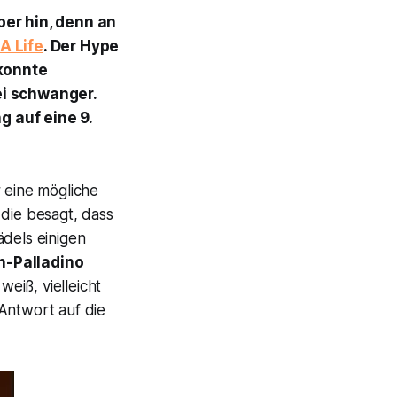
ber hin, denn an
 A Life
. Der Hype
ekonnte
sei schwanger.
 auf eine 9.
 eine mögliche
 die besagt, dass
ädels einigen
-Palladino
eiß, vielleicht
Antwort auf die