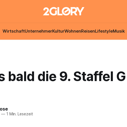
Wirtschaft
Unternehmer
Kultur
Wohnen
Reisen
Lifestyle
Musik
s bald die 9. Staffel 
Rose
7
—
1 Min. Lesezeit