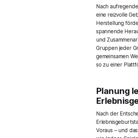
Nach aufregenden
eine reizvolle Ge
Herstellung förd
spannende Heraus
und Zusammenarbe
Gruppen jeder Grö
gemeinsamen Werk
so zu einer Platt
Planung le
Erlebnisg
Nach der Entschei
Erlebnisgeburtst
Voraus – und das