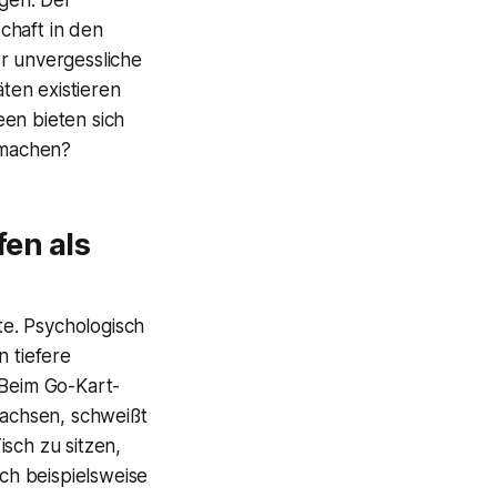
haft in den
r unvergessliche
ten existieren
een bieten sich
 machen?
en als
e. Psychologisch
 tiefere
 Beim Go-Kart-
achsen, schweißt
sch zu sitzen,
ich beispielsweise