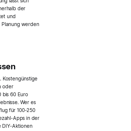
ng lässt sich
nnerhalb der
tet und
en Planung werden
ssen
. Kostengünstige
n oder
 bis 60 Euro
ebnisse. Wer es
flug für 100-250
ezahl-Apps in der
e DIY-Aktionen