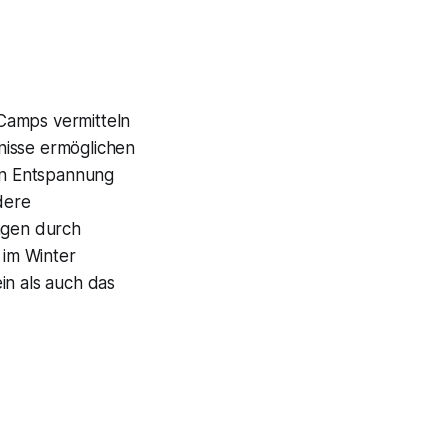
Camps vermitteln
nisse ermöglichen
rn Entspannung
dere
ngen durch
 im Winter
n als auch das