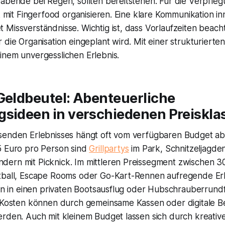
abende bei Regen, sollten bereitstehen. Für die Verpflegu
ck mit Fingerfood organisieren. Eine klare Kommunikation i
Missverständnisse. Wichtig ist, dass Vorlaufzeiten beach
 die Organisation eingeplant wird. Mit einer strukturiert
inem unvergesslichen Erlebnis.
Geldbeutel: Abenteuerliche
gsideen in verschiedenen Preiskla
senden Erlebnisses hängt oft vom verfügbaren Budget ab
5 Euro pro Person sind
Grillpartys
im Park, Schnitzeljagde
ern mit Picknick. Im mittleren Preissegment zwischen 30
tball, Escape Rooms oder Go-Kart-Rennen aufregende Erl
ann in einen privaten Bootsausflug oder Hubschrauberrund
. Kosten können durch gemeinsame Kassen oder digitale B
erden. Auch mit kleinem Budget lassen sich durch kreativ