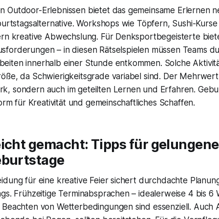
 Outdoor-Erlebnissen bietet das gemeinsame Erlernen n
burtstagsalternative. Workshops wie Töpfern, Sushi-Kurse
ern kreative Abwechslung. Für Denksportbegeisterte bie
forderungen – in diesen Rätselspielen müssen Teams d
iten innerhalb einer Stunde entkommen. Solche Aktivit
ße, da Schwierigkeitsgrade variabel sind. Der Mehrwert l
, sondern auch im geteilten Lernen und Erfahren. Geb
form für Kreativität und gemeinschaftliches Schaffen.
icht gemacht: Tipps für gelungene
eburtstage
dung für eine kreative Feier sichert durchdachte Planung
ags. Frühzeitige Terminabsprachen – idealerweise 4 bis 6
 Beachten von Wetterbedingungen sind essenziell. Auch A