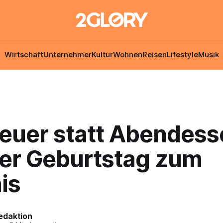
Wirtschaft
Unternehmer
Kultur
Wohnen
Reisen
Lifestyle
Musik
euer statt Abendess
der Geburtstag zum
is
edaktion