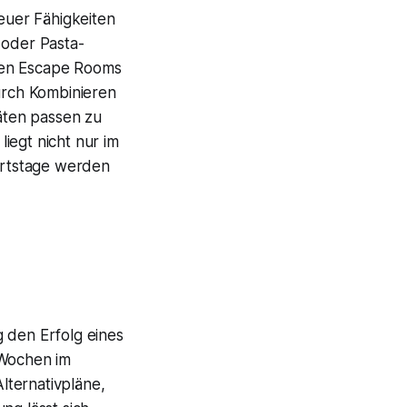
euer Fähigkeiten
 oder Pasta-
ten Escape Rooms
urch Kombinieren
äten passen zu
iegt nicht nur im
urtstage werden
 den Erfolg eines
 Wochen im
lternativpläne,