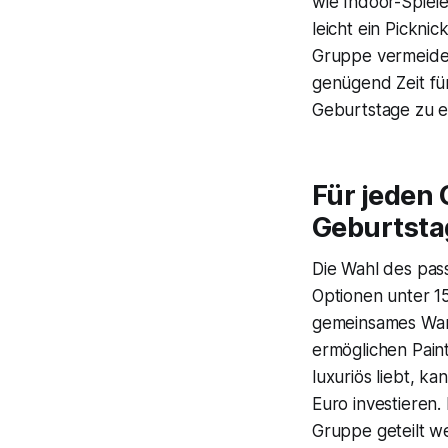
wie Indoor-Spiele
leicht ein Pickni
Gruppe vermeidet 
genügend Zeit für
Geburtstage zu e
Für jeden 
Geburtsta
Die Wahl des pas
Optionen unter 1
gemeinsames Wand
ermöglichen Pain
luxuriös liebt, k
Euro investieren
Gruppe geteilt w