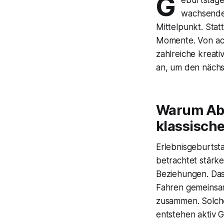
G
wachsende 
Mittelpunkt. Stat
Momente. Von act
zahlreiche kreat
an, um den näch
Warum Abe
klassische
Erlebnisgeburtst
betrachtet stärk
Beziehungen. Das 
Fahren gemeinsam
zusammen. Solche 
entstehen aktiv G