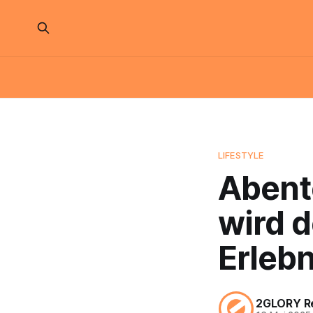
LIFESTYLE
Abent
wird 
Erlebn
2GLORY R