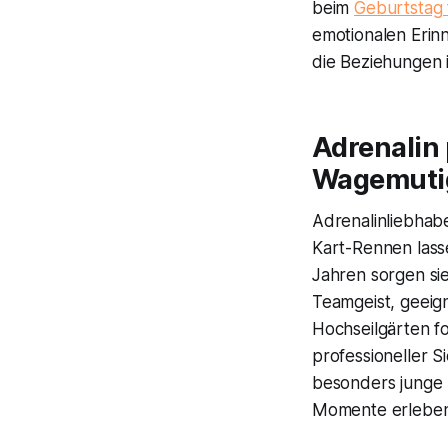
beim
Geburtstag 
emotionalen Erin
die Beziehungen 
Adrenalin 
Wagemuti
Adrenalinliebhabe
Kart-Rennen lass
Jahren sorgen sie
Teamgeist, geeig
Hochseilgärten f
professioneller S
besonders junge
Momente erleben