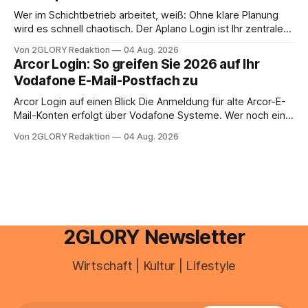
zusammentreffen oder größere finanzielle Veränderungen
Wer im Schichtbetrieb arbeitet, weiß: Ohne klare Planung
anstehen, zahlt sich professionelle Unterstützung meist
wird es schnell chaotisch. Der Aplano Login ist Ihr zentraler
aus.
Zugangspunkt, um dienstpläne, zeiterfassung,
Von 2GLORY Redaktion
04 Aug. 2026
abwesenheiten und die gesamte kommunikation rund um
Arcor Login: So greifen Sie 2026 auf Ihr
Ihr personal digital zu organisieren. In diesem Leitfaden
Vodafone E-Mail-Postfach zu
erfahren Sie alles, was Sie für einen reibungslosen Einstieg
brauchen, von der Registrierung
Arcor Login auf einen Blick Die Anmeldung für alte Arcor-E-
Mail-Konten erfolgt über Vodafone Systeme. Wer noch eine
e mail adresse mit der Endung @arcor.de oder @arcor.net
Von 2GLORY Redaktion
04 Aug. 2026
besitzt, loggt sich heute über das Vodafone E-Mail & Cloud
Portal ein. Der klassische Arcor Login über mail.
2GLORY Newsletter
Wirtschaft | Kultur | Lifestyle