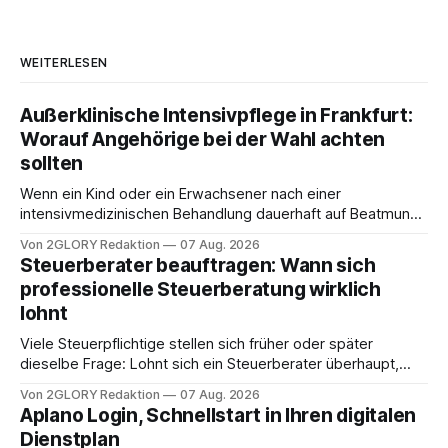
WEITERLESEN
Außerklinische Intensivpflege in Frankfurt:
Worauf Angehörige bei der Wahl achten
sollten
Wenn ein Kind oder ein Erwachsener nach einer
intensivmedizinischen Behandlung dauerhaft auf Beatmung
oder eine engmaschige pflegerische Versorgung
Von 2GLORY Redaktion
07 Aug. 2026
angewiesen ist, stellt sich für Familien eine schwierige
Steuerberater beauftragen: Wann sich
Frage: Muss die Versorgung dauerhaft in der Klinik bleiben –
professionelle Steuerberatung wirklich
oder ist ein Leben zu Hause möglich? Die außerklinische
lohnt
Intensivpflege bietet genau diese Alternative: Sie
Viele Steuerpflichtige stellen sich früher oder später
dieselbe Frage: Lohnt sich ein Steuerberater überhaupt,
oder lässt sich die Steuererklärung auch in Eigenregie
Von 2GLORY Redaktion
07 Aug. 2026
erledigen? Die kurze Antwort: Bei einfachen
Aplano Login, Schnellstart in Ihren digitalen
Einkommensverhältnissen reicht häufig eine Steuersoftware
Dienstplan
aus – sobald jedoch mehrere Einkunftsarten