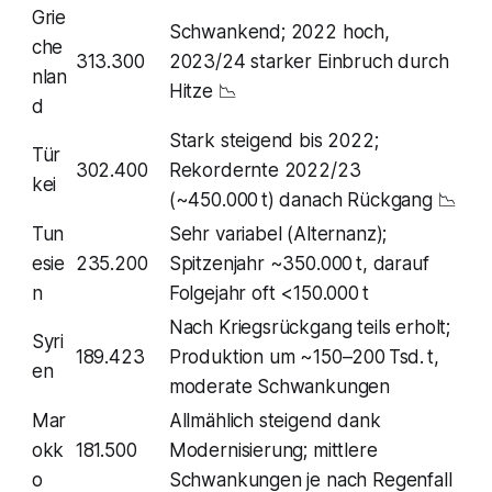
Grie
Schwankend; 2022 hoch,
che
313.300
2023/24 starker Einbruch durch
nlan
Hitze 📉
d
Stark steigend bis 2022;
Tür
302.400
Rekordernte 2022/23
kei
(~450.000 t) danach Rückgang 📉
Tun
Sehr variabel (Alternanz);
esie
235.200
Spitzenjahr ~350.000 t, darauf
n
Folgejahr oft <150.000 t
Nach Kriegsrückgang teils erholt;
Syri
189.423
Produktion um ~150–200 Tsd. t,
en
moderate Schwankungen
Mar
Allmählich steigend dank
okk
181.500
Modernisierung; mittlere
o
Schwankungen je nach Regenfall