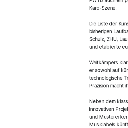
PWTD auch ein ph
Karo-Szene.
Die Liste der Kün
bisherigen Laufb
Schulz, ZHU, Lau
und etablierte e
Weitkämpers klare
er sowohl auf kün
technologische Tr
Präzision macht i
Neben dem klass
innovativen Proje
und Mustererkennu
Musiklabels künft