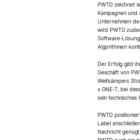
PWTD zeichnet sic
Kampagnen und mo
Unternehmen den 
wird PWTD zudem 
Software-Lösungen
Algorithmen kont
Der Erfolg gibt i
Geschäft von PWT
Weitkämpers Strat
x ONE-T, bei des
sein technisches
PWTD positioniert 
Label anschließe
Nachricht genügt