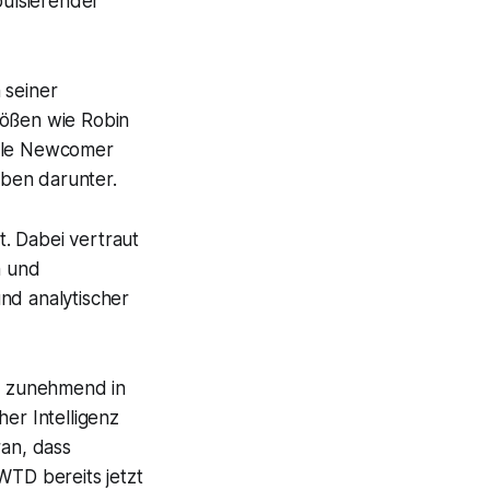
ulsierender
 seiner
rößen wie Robin
iele Newcomer
ben darunter.
t. Dabei vertraut
n und
nd analytischer
r zunehmend in
er Intelligenz
ran, dass
WTD bereits jetzt