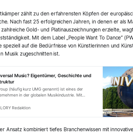
tkämper zählt zu den erfahrensten Köpfen der europäis
he. Nach fast 25 erfolgreichen Jahren, in denen er als M
 zahlreiche Gold- und Platinauszeichnungen erzielte, wa
elbstständigkeit. Mit dem Label „People Want To Dance“ (
ie speziell auf die Bedürfnisse von Künstlerinnen und Küns
n Musik zugeschnitten ist.
versal Music? Eigentümer, Geschichte und
ruktur
roup (häufig kurz UMG genannt) ist eines der
rnehmen in der globalen Musikindustrie. Mit
ern und einem weit verzweigten Portfolio an Labels
hren zu den größten Playern am Markt und prägt,
LORY Redaktion
ert, vermarktet und konsumiert wird. Ob Pop, Rock,
r Ansatz kombiniert tiefes Branchenwissen mit innovativ