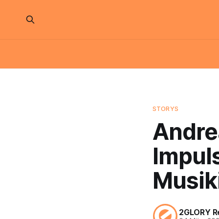
STORYS
Andre
Impul
Musik
2GLORY R