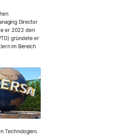
chen
anaging Director
gte er 2022 den
PWTD) gründete er
tlern im Bereich
en Technologien.