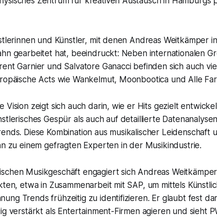
ysisches Zentrum für kreativen Austausch in Hamburgs p
stlerinnen und Künstler, mit denen Andreas Weitkämper in
ahn gearbeitet hat, beeindruckt: Neben internationalen G
rent Garnier und Salvatore Ganacci befinden sich auch v
uropäische Acts wie Wankelmut, Moonbootica und Alle Far
 Vision zeigt sich auch darin, wie er Hits gezielt entwickel
stlerisches Gespür als auch auf detaillierte Datenanalyse
ends. Diese Kombination aus musikalischer Leidenschaft u
hn zu einem gefragten Experten in der Musikindustrie.
ischen Musikgeschäft engagiert sich Andreas Weitkämpe
kten, etwa in Zusammenarbeit mit SAP, um mittels Künstlich
ng Trends frühzeitig zu identifizieren. Er glaubt fest da
ig verstärkt als Entertainment-Firmen agieren und sieht P