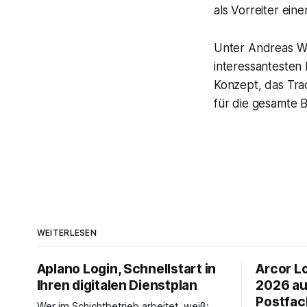
als Vorreiter ei
Unter Andreas We
interessantesten 
Konzept, das Trad
für die gesamte 
WEITERLESEN
Aplano Login, Schnellstart in
Arcor Lo
Ihren digitalen Dienstplan
2026 au
Postfac
Wer im Schichtbetrieb arbeitet, weiß: