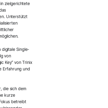
n zielgerichtete
das
n. Unterstützt
lisierten
ttlicher
möglichen.
digitale Single-
lg von
ic Key“ von Trinix
e Erfahrung und
r, die sich dem
ne kurze
Fokus betreibt