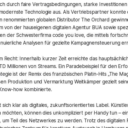
h durch faire Vertragsbedingungen, starke Investitionen i
dernste Technologie aus. Als Vertriebspartner konnte 
renommierten globalen Distributor The Orchard gewinne
von der hauseigenen digitalen Agentur BUA sowie spezia
 der Schwesterfirma code you love, die mittels fortschri
inuierliche Analysen für gezielte Kampagnensteuerung er
hm Recht: Innerhalb kurzer Zeit erreichte das hauptsächlich 
D Millionen von Streams. Ein Paradebeispiel für den Erfo
egie ist der Remix des französischen Platin-Hits „The Mag
sen Produktion und Vermarktung Weitkämper gezielt sein
 Know-how kombinierte.
sich klar als digitales, zukunftsorientiertes Label. Künstle
n möchten, können dies unkompliziert per Handy tun – ei
, um Teil des Netzwerkes zu werden. Trotz des digitalen 