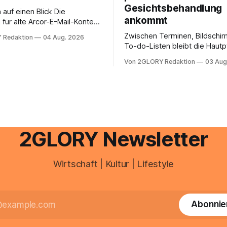
Gesichtsbehandlung
auf einen Blick Die
ankommt
für alte Arcor-E-Mail-Konten
er Vodafone Systeme. Wer
Zwischen Terminen, Bildschir
 Redaktion
04 Aug. 2026
e mail adresse mit der Endung
To-do-Listen bleibt die Hautp
oder @arcor.net besitzt,
Alltag häufig auf der Strecke
 heute über das Vodafone E-
Von 2GLORY Redaktion
03 Aug
schnell abschminken, morgen
d Portal ein. Der klassische
Creme aus der Drogerie – meh
 über mail.
zeitlich oft nicht drin. Dabei re
Haut empfindlich auf Stress,
Schlafmangel und Umwelteinfl
wirkt müde, spannt oder neigt
Unreinheiten. Professionelle
2GLORY Newsletter
Wirtschaft | Kultur | Lifestyle
Abonnie