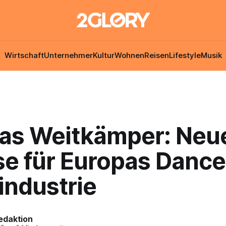
Wirtschaft
Unternehmer
Kultur
Wohnen
Reisen
Lifestyle
Musik
as Weitkämper: Neu
se für Europas Dance
industrie
edaktion