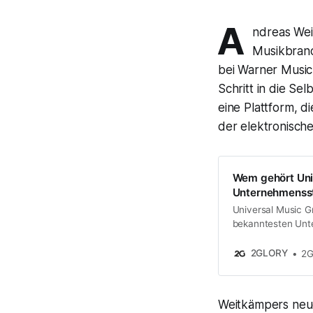
A
ndreas Wei
Musikbranc
bei Warner Music
Schritt in die S
eine Plattform, d
der elektronische
Wem gehört Uni
Unternehmensst
Universal Music G
bekanntesten Unte
unzähligen Künstl
zählt UMG seit Ja
2GLORY
2G
wie Musik produzi
Hip-Hop oder
Weitkämpers neue