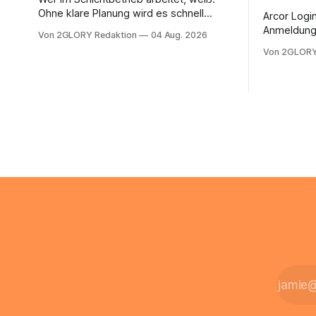
Ohne klare Planung wird es schnell
Arcor Login 
chaotisch. Der Aplano Login ist Ihr
Anmeldung 
Von 2GLORY Redaktion
04 Aug. 2026
zentraler Zugangspunkt, um dienstpläne,
erfolgt üb
Von 2GLORY
zeiterfassung, abwesenheiten und die
noch eine 
gesamte kommunikation rund um Ihr
@arcor.de 
personal digital zu organisieren. In
loggt sich
diesem Leitfaden erfahren Sie alles, was
Mail & Clou
Sie für einen reibungslosen Einstieg
Arcor Login
brauchen, von der Registrierung