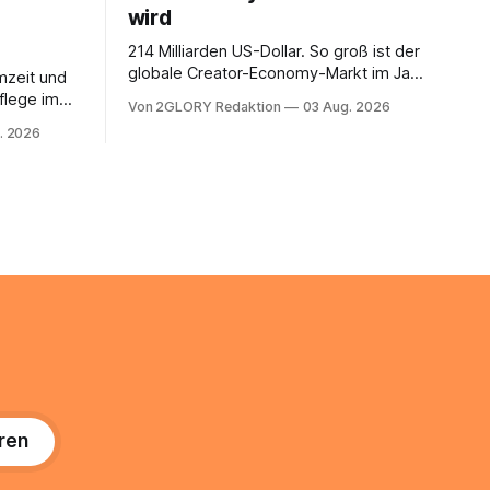
wird
214 Milliarden US-Dollar. So groß ist der
globale Creator-Economy-Markt im Jahr
mzeit und
2026, und er wächst jährlich um mehr als
flege im
Von 2GLORY Redaktion
03 Aug. 2026
22 Prozent. Was lange als
. Abends
. 2026
Nischenphänomen galt, ist längst ein
s eine
ernstzunehmender Wirtschaftszweig.
r ist
Weltweit sind über 200 Millionen
agiert die
Menschen als Creator aktiv, allein in
Deutschland geht der Markt in
üsse: Sie
 zu
ren