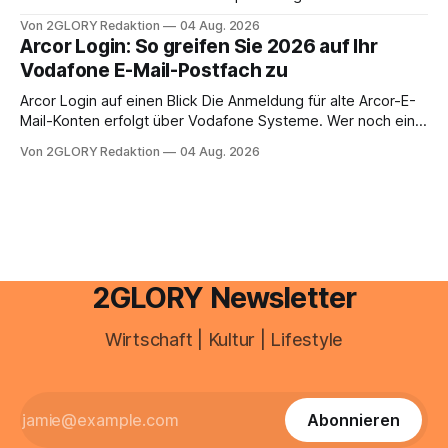
aus.
Zugangspunkt, um dienstpläne, zeiterfassung,
Von 2GLORY Redaktion
04 Aug. 2026
abwesenheiten und die gesamte kommunikation rund um
Arcor Login: So greifen Sie 2026 auf Ihr
Ihr personal digital zu organisieren. In diesem Leitfaden
Vodafone E-Mail-Postfach zu
erfahren Sie alles, was Sie für einen reibungslosen Einstieg
brauchen, von der Registrierung
Arcor Login auf einen Blick Die Anmeldung für alte Arcor-E-
Mail-Konten erfolgt über Vodafone Systeme. Wer noch eine
e mail adresse mit der Endung @arcor.de oder @arcor.net
Von 2GLORY Redaktion
04 Aug. 2026
besitzt, loggt sich heute über das Vodafone E-Mail & Cloud
Portal ein. Der klassische Arcor Login über mail.
2GLORY Newsletter
Wirtschaft | Kultur | Lifestyle
Abonnieren