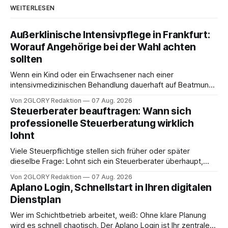
WEITERLESEN
Außerklinische Intensivpflege in Frankfurt:
Worauf Angehörige bei der Wahl achten
sollten
Wenn ein Kind oder ein Erwachsener nach einer
intensivmedizinischen Behandlung dauerhaft auf Beatmung
oder eine engmaschige pflegerische Versorgung
Von 2GLORY Redaktion
07 Aug. 2026
angewiesen ist, stellt sich für Familien eine schwierige
Steuerberater beauftragen: Wann sich
Frage: Muss die Versorgung dauerhaft in der Klinik bleiben –
professionelle Steuerberatung wirklich
oder ist ein Leben zu Hause möglich? Die außerklinische
lohnt
Intensivpflege bietet genau diese Alternative: Sie
Viele Steuerpflichtige stellen sich früher oder später
dieselbe Frage: Lohnt sich ein Steuerberater überhaupt,
oder lässt sich die Steuererklärung auch in Eigenregie
Von 2GLORY Redaktion
07 Aug. 2026
erledigen? Die kurze Antwort: Bei einfachen
Aplano Login, Schnellstart in Ihren digitalen
Einkommensverhältnissen reicht häufig eine Steuersoftware
Dienstplan
aus – sobald jedoch mehrere Einkunftsarten
zusammentreffen oder größere finanzielle Veränderungen
Wer im Schichtbetrieb arbeitet, weiß: Ohne klare Planung
anstehen, zahlt sich professionelle Unterstützung meist
wird es schnell chaotisch. Der Aplano Login ist Ihr zentraler