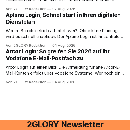
dieselbe Frage: Lohnt sich ein Steuerberater überhaupt,
oder lässt sich die Steuererklärung auch in Eigenregie
Von 2GLORY Redaktion
07 Aug. 2026
erledigen? Die kurze Antwort: Bei einfachen
Aplano Login, Schnellstart in Ihren digitalen
Einkommensverhältnissen reicht häufig eine Steuersoftware
Dienstplan
aus – sobald jedoch mehrere Einkunftsarten
zusammentreffen oder größere finanzielle Veränderungen
Wer im Schichtbetrieb arbeitet, weiß: Ohne klare Planung
anstehen, zahlt sich professionelle Unterstützung meist
wird es schnell chaotisch. Der Aplano Login ist Ihr zentraler
aus.
Zugangspunkt, um dienstpläne, zeiterfassung,
Von 2GLORY Redaktion
04 Aug. 2026
abwesenheiten und die gesamte kommunikation rund um
Arcor Login: So greifen Sie 2026 auf Ihr
Ihr personal digital zu organisieren. In diesem Leitfaden
Vodafone E-Mail-Postfach zu
erfahren Sie alles, was Sie für einen reibungslosen Einstieg
brauchen, von der Registrierung
Arcor Login auf einen Blick Die Anmeldung für alte Arcor-E-
Mail-Konten erfolgt über Vodafone Systeme. Wer noch eine
e mail adresse mit der Endung @arcor.de oder @arcor.net
Von 2GLORY Redaktion
04 Aug. 2026
besitzt, loggt sich heute über das Vodafone E-Mail & Cloud
Portal ein. Der klassische Arcor Login über mail.
2GLORY Newsletter