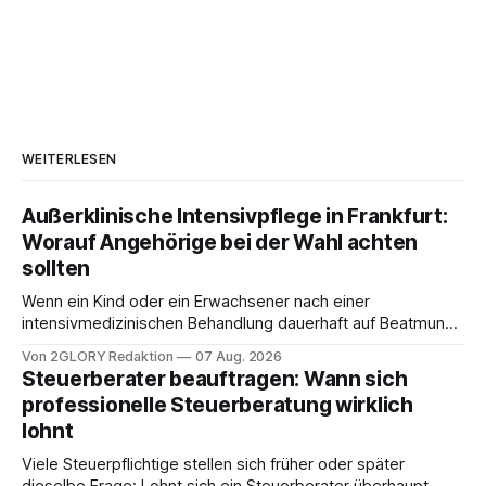
WEITERLESEN
Außerklinische Intensivpflege in Frankfurt:
Worauf Angehörige bei der Wahl achten
sollten
Wenn ein Kind oder ein Erwachsener nach einer
intensivmedizinischen Behandlung dauerhaft auf Beatmung
oder eine engmaschige pflegerische Versorgung
Von 2GLORY Redaktion
07 Aug. 2026
angewiesen ist, stellt sich für Familien eine schwierige
Steuerberater beauftragen: Wann sich
Frage: Muss die Versorgung dauerhaft in der Klinik bleiben –
professionelle Steuerberatung wirklich
oder ist ein Leben zu Hause möglich? Die außerklinische
lohnt
Intensivpflege bietet genau diese Alternative: Sie
Viele Steuerpflichtige stellen sich früher oder später