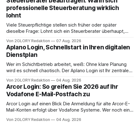
Steuerberater beauftragen: Wann sich
Frage: Muss die Versorgung dauerhaft in der Klinik bleiben –
professionelle Steuerberatung wirklich
oder ist ein Leben zu Hause möglich? Die außerklinische
lohnt
Intensivpflege bietet genau diese Alternative: Sie
Viele Steuerpflichtige stellen sich früher oder später
dieselbe Frage: Lohnt sich ein Steuerberater überhaupt,
oder lässt sich die Steuererklärung auch in Eigenregie
Von 2GLORY Redaktion
07 Aug. 2026
erledigen? Die kurze Antwort: Bei einfachen
Aplano Login, Schnellstart in Ihren digitalen
Einkommensverhältnissen reicht häufig eine Steuersoftware
Dienstplan
aus – sobald jedoch mehrere Einkunftsarten
zusammentreffen oder größere finanzielle Veränderungen
Wer im Schichtbetrieb arbeitet, weiß: Ohne klare Planung
anstehen, zahlt sich professionelle Unterstützung meist
wird es schnell chaotisch. Der Aplano Login ist Ihr zentraler
aus.
Zugangspunkt, um dienstpläne, zeiterfassung,
Von 2GLORY Redaktion
04 Aug. 2026
abwesenheiten und die gesamte kommunikation rund um
Arcor Login: So greifen Sie 2026 auf Ihr
Ihr personal digital zu organisieren. In diesem Leitfaden
Vodafone E-Mail-Postfach zu
erfahren Sie alles, was Sie für einen reibungslosen Einstieg
brauchen, von der Registrierung
Arcor Login auf einen Blick Die Anmeldung für alte Arcor-E-
Mail-Konten erfolgt über Vodafone Systeme. Wer noch eine
e mail adresse mit der Endung @arcor.de oder @arcor.net
Von 2GLORY Redaktion
04 Aug. 2026
besitzt, loggt sich heute über das Vodafone E-Mail & Cloud
Portal ein. Der klassische Arcor Login über mail.