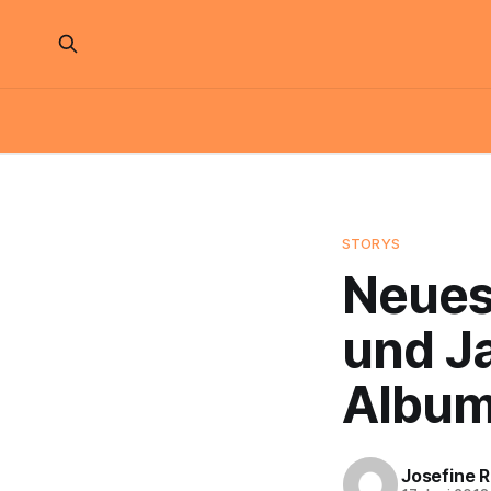
STORYS
Neues
und J
Album
Josefine 