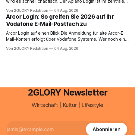
wird es schnell chaotisch. Der Aplano Login ist Ihr zentraler
aus.
Zugangspunkt, um dienstpläne, zeiterfassung,
Von 2GLORY Redaktion
04 Aug. 2026
abwesenheiten und die gesamte kommunikation rund um
Arcor Login: So greifen Sie 2026 auf Ihr
Ihr personal digital zu organisieren. In diesem Leitfaden
Vodafone E-Mail-Postfach zu
erfahren Sie alles, was Sie für einen reibungslosen Einstieg
brauchen, von der Registrierung
Arcor Login auf einen Blick Die Anmeldung für alte Arcor-E-
Mail-Konten erfolgt über Vodafone Systeme. Wer noch eine
e mail adresse mit der Endung @arcor.de oder @arcor.net
Von 2GLORY Redaktion
04 Aug. 2026
besitzt, loggt sich heute über das Vodafone E-Mail & Cloud
Portal ein. Der klassische Arcor Login über mail.
2GLORY Newsletter
Wirtschaft | Kultur | Lifestyle
Abonnieren