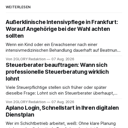
WEITERLESEN
Außerklinische Intensivpflege in Frankfurt:
Worauf Angehörige bei der Wahl achten
sollten
Wenn ein Kind oder ein Erwachsener nach einer
intensivmedizinischen Behandlung dauerhaft auf Beatmung
oder eine engmaschige pflegerische Versorgung
Von 2GLORY Redaktion
07 Aug. 2026
angewiesen ist, stellt sich für Familien eine schwierige
Steuerberater beauftragen: Wann sich
Frage: Muss die Versorgung dauerhaft in der Klinik bleiben –
professionelle Steuerberatung wirklich
oder ist ein Leben zu Hause möglich? Die außerklinische
lohnt
Intensivpflege bietet genau diese Alternative: Sie
Viele Steuerpflichtige stellen sich früher oder später
dieselbe Frage: Lohnt sich ein Steuerberater überhaupt,
oder lässt sich die Steuererklärung auch in Eigenregie
Von 2GLORY Redaktion
07 Aug. 2026
erledigen? Die kurze Antwort: Bei einfachen
Aplano Login, Schnellstart in Ihren digitalen
Einkommensverhältnissen reicht häufig eine Steuersoftware
Dienstplan
aus – sobald jedoch mehrere Einkunftsarten
zusammentreffen oder größere finanzielle Veränderungen
Wer im Schichtbetrieb arbeitet, weiß: Ohne klare Planung
anstehen, zahlt sich professionelle Unterstützung meist