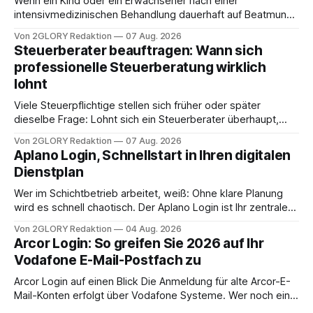
Wenn ein Kind oder ein Erwachsener nach einer
intensivmedizinischen Behandlung dauerhaft auf Beatmung
oder eine engmaschige pflegerische Versorgung
Von 2GLORY Redaktion
07 Aug. 2026
angewiesen ist, stellt sich für Familien eine schwierige
Steuerberater beauftragen: Wann sich
Frage: Muss die Versorgung dauerhaft in der Klinik bleiben –
professionelle Steuerberatung wirklich
oder ist ein Leben zu Hause möglich? Die außerklinische
lohnt
Intensivpflege bietet genau diese Alternative: Sie
Viele Steuerpflichtige stellen sich früher oder später
dieselbe Frage: Lohnt sich ein Steuerberater überhaupt,
oder lässt sich die Steuererklärung auch in Eigenregie
Von 2GLORY Redaktion
07 Aug. 2026
erledigen? Die kurze Antwort: Bei einfachen
Aplano Login, Schnellstart in Ihren digitalen
Einkommensverhältnissen reicht häufig eine Steuersoftware
Dienstplan
aus – sobald jedoch mehrere Einkunftsarten
zusammentreffen oder größere finanzielle Veränderungen
Wer im Schichtbetrieb arbeitet, weiß: Ohne klare Planung
anstehen, zahlt sich professionelle Unterstützung meist
wird es schnell chaotisch. Der Aplano Login ist Ihr zentraler
aus.
Zugangspunkt, um dienstpläne, zeiterfassung,
Von 2GLORY Redaktion
04 Aug. 2026
abwesenheiten und die gesamte kommunikation rund um
Arcor Login: So greifen Sie 2026 auf Ihr
Ihr personal digital zu organisieren. In diesem Leitfaden
Vodafone E-Mail-Postfach zu
erfahren Sie alles, was Sie für einen reibungslosen Einstieg
brauchen, von der Registrierung
Arcor Login auf einen Blick Die Anmeldung für alte Arcor-E-
Mail-Konten erfolgt über Vodafone Systeme. Wer noch eine
e mail adresse mit der Endung @arcor.de oder @arcor.net