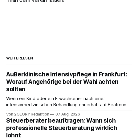
WEITERLESEN
Außerklinische Intensivpflege in Frankfurt:
Worauf Angehörige bei der Wahl achten
sollten
Wenn ein Kind oder ein Erwachsener nach einer
intensivmedizinischen Behandlung dauerhaft auf Beatmung
oder eine engmaschige pflegerische Versorgung
Von 2GLORY Redaktion
07 Aug. 2026
angewiesen ist, stellt sich für Familien eine schwierige
Steuerberater beauftragen: Wann sich
Frage: Muss die Versorgung dauerhaft in der Klinik bleiben –
professionelle Steuerberatung wirklich
oder ist ein Leben zu Hause möglich? Die außerklinische
lohnt
Intensivpflege bietet genau diese Alternative: Sie