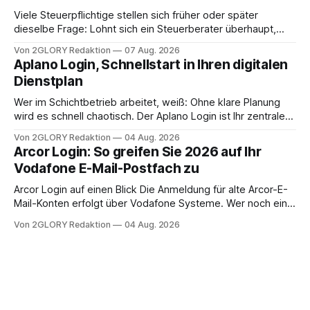
Viele Steuerpflichtige stellen sich früher oder später
dieselbe Frage: Lohnt sich ein Steuerberater überhaupt,
oder lässt sich die Steuererklärung auch in Eigenregie
Von 2GLORY Redaktion
07 Aug. 2026
erledigen? Die kurze Antwort: Bei einfachen
Aplano Login, Schnellstart in Ihren digitalen
Einkommensverhältnissen reicht häufig eine Steuersoftware
Dienstplan
aus – sobald jedoch mehrere Einkunftsarten
zusammentreffen oder größere finanzielle Veränderungen
Wer im Schichtbetrieb arbeitet, weiß: Ohne klare Planung
anstehen, zahlt sich professionelle Unterstützung meist
wird es schnell chaotisch. Der Aplano Login ist Ihr zentraler
aus.
Zugangspunkt, um dienstpläne, zeiterfassung,
Von 2GLORY Redaktion
04 Aug. 2026
abwesenheiten und die gesamte kommunikation rund um
Arcor Login: So greifen Sie 2026 auf Ihr
Ihr personal digital zu organisieren. In diesem Leitfaden
Vodafone E-Mail-Postfach zu
erfahren Sie alles, was Sie für einen reibungslosen Einstieg
brauchen, von der Registrierung
Arcor Login auf einen Blick Die Anmeldung für alte Arcor-E-
Mail-Konten erfolgt über Vodafone Systeme. Wer noch eine
e mail adresse mit der Endung @arcor.de oder @arcor.net
Von 2GLORY Redaktion
04 Aug. 2026
besitzt, loggt sich heute über das Vodafone E-Mail & Cloud
Portal ein. Der klassische Arcor Login über mail.