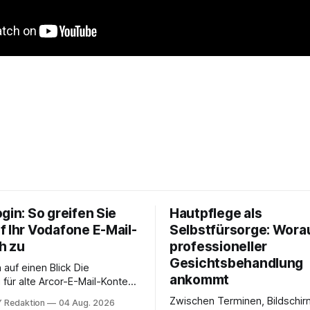
gin: So greifen Sie
Hautpflege als
f Ihr Vodafone E-Mail-
Selbstfürsorge: Worau
h zu
professioneller
Gesichtsbehandlung
auf einen Blick Die
ankommt
für alte Arcor-E-Mail-Konten
er Vodafone Systeme. Wer
Zwischen Terminen, Bildschir
 Redaktion
04 Aug. 2026
e mail adresse mit der Endung