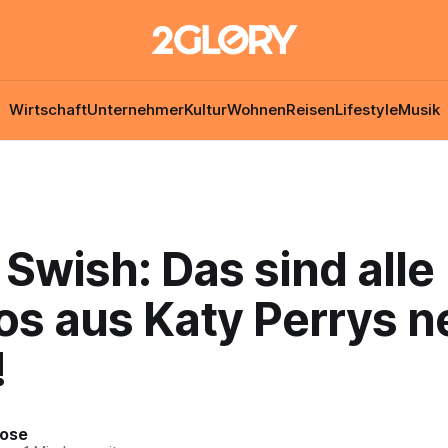
Wirtschaft
Unternehmer
Kultur
Wohnen
Reisen
Lifestyle
Musik
Swish: Das sind alle
s aus Katy Perrys 
!
Rose