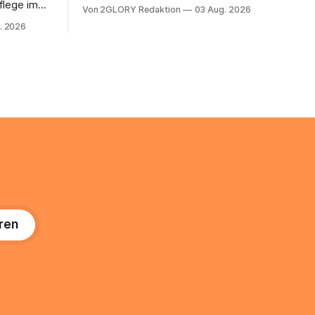
2026, und er wächst jährlich um mehr als
flege im
Von 2GLORY Redaktion
03 Aug. 2026
22 Prozent. Was lange als
. Abends
. 2026
Nischenphänomen galt, ist längst ein
s eine
ernstzunehmender Wirtschaftszweig.
r ist
Weltweit sind über 200 Millionen
agiert die
Menschen als Creator aktiv, allein in
Deutschland geht der Markt in
üsse: Sie
 zu
ren