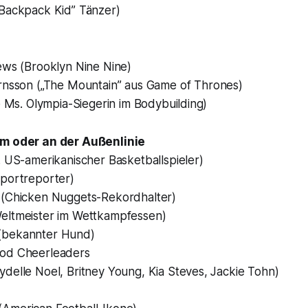
Backpack Kid” Tänzer
)
ews (
Brooklyn Nine Nine
)
rnsson (
„The Mountain” aus
Game of Thrones
)
 Ms. Olympia-Siegerin im Bodybuilding)
um oder an der Außenlinie
 US-amerikanischer Basketballspieler)
portreporter)
n
(Chicken Nuggets-Rekordhalter)
eltmeister im Wettkampfessen)
(bekannter Hund)
ood Cheerleaders
ydelle Noel, Britney Young, Kia Steves, Jackie Tohn)