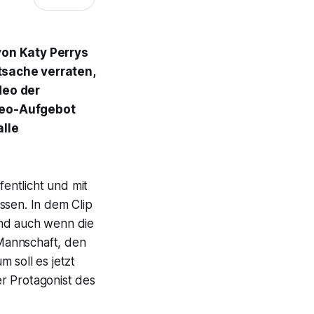
von Katy Perrys
atsache verraten,
deo der
ameo-Aufgebot
alle
entlicht und mit
ssen. In dem Clip
d auch wenn die
Mannschaft, den
 soll es jetzt
er Protagonist des