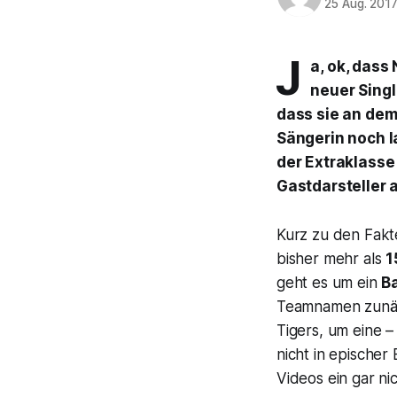
25 Aug. 201
J
a, ok, dass
neuer Sing
dass sie an dem 
Sängerin noch l
der Extraklasse 
Gastdarsteller 
Kurz zu den Fakt
bisher mehr als
1
geht es um ein
B
Teamnamen zunäch
Tigers, um eine –
nicht in epischer
Videos ein gar ni