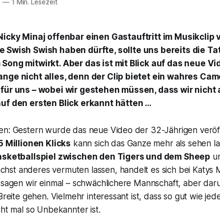
7
—
1 Min. Lesezeit
 Nicky Minaj offenbar einen Gastauftritt im Musikclip 
le
Swish Swish
haben dürfte, sollte uns bereits die T
Song mitwirkt. Aber das ist mit Blick auf das neue Vi
ange nicht alles, denn der Clip bietet ein wahres C
für uns – wobei wir gestehen müssen, dass wir nicht 
auf den ersten Blick erkannt hätten …
en: Gestern wurde das neue Video der 32-Jährigen veröff
5 Millionen Klicks
kann sich das Ganze mehr als sehen la
asketballspiel zwischen den Tigers und dem Sheep
un
st anderes vermuten lassen, handelt es sich bei Katys 
 sagen wir einmal – schwächlichere Mannschaft, aber darum
 Breite gehen. Vielmehr interessant ist, dass so gut wie jed
cht mal so Unbekannter ist.