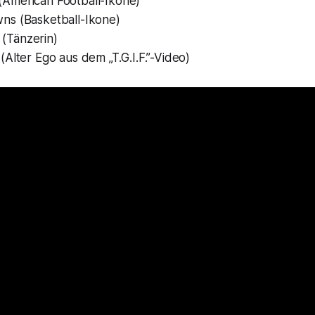
(American Football-Ikone)
owns
(Basketball-Ikone)
(Tänzerin)
(Alter Ego aus dem „T.G.I.F.”-Video)