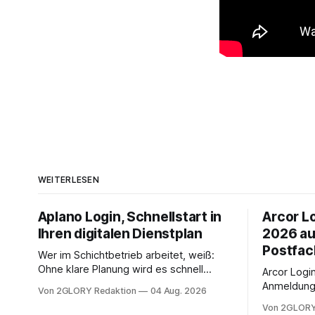
WEITERLESEN
Aplano Login, Schnellstart in
Arcor Lo
Ihren digitalen Dienstplan
2026 au
Postfac
Wer im Schichtbetrieb arbeitet, weiß:
Ohne klare Planung wird es schnell
Arcor Login 
chaotisch. Der Aplano Login ist Ihr
Anmeldung 
Von 2GLORY Redaktion
04 Aug. 2026
zentraler Zugangspunkt, um dienstpläne,
erfolgt üb
Von 2GLORY
zeiterfassung, abwesenheiten und die
noch eine 