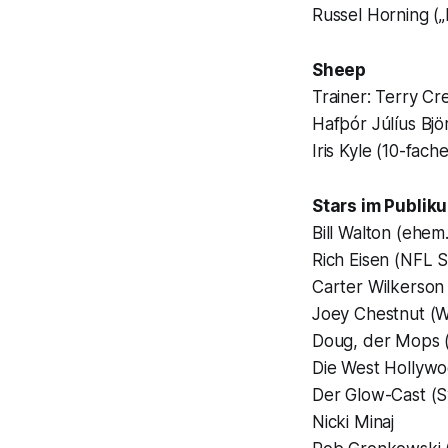
Russel Horning (
„
Sheep
Trainer: Terry Cr
Hafþór Júlíus Bjö
Iris Kyle
(10-fache
Stars im Publik
Bill Walton (
ehem.
Rich Eisen
(NFL S
Carter Wilkerso
Joey Chestnut
(W
Doug, der Mops
Die West Hollyw
Der
Glow-
Cast (S
Nicki Minaj