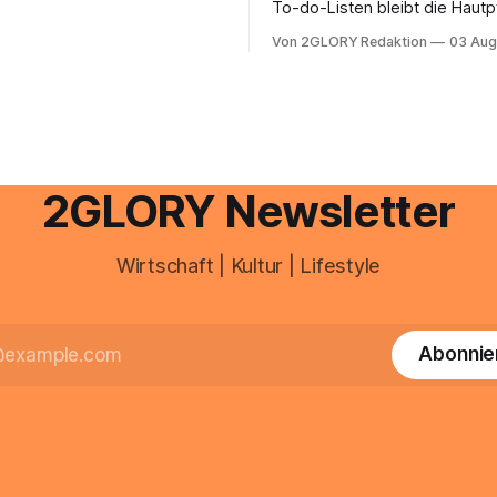
To-do-Listen bleibt die Hautp
oder @arcor.net besitzt,
Alltag häufig auf der Strecke
 heute über das Vodafone E-
Von 2GLORY Redaktion
03 Aug
schnell abschminken, morgen
d Portal ein. Der klassische
Creme aus der Drogerie – meh
 über mail.
zeitlich oft nicht drin. Dabei re
Haut empfindlich auf Stress,
Schlafmangel und Umwelteinfl
wirkt müde, spannt oder neigt
Unreinheiten. Professionelle
2GLORY Newsletter
Wirtschaft | Kultur | Lifestyle
Abonnie