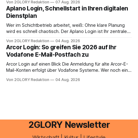
Von 2GLORY Redaktion
07 Aug. 2026
erledigen? Die kurze Antwort: Bei einfachen
Aplano Login, Schnellstart in Ihren digitalen
Einkommensverhältnissen reicht häufig eine Steuersoftware
Dienstplan
aus – sobald jedoch mehrere Einkunftsarten
zusammentreffen oder größere finanzielle Veränderungen
Wer im Schichtbetrieb arbeitet, weiß: Ohne klare Planung
anstehen, zahlt sich professionelle Unterstützung meist
wird es schnell chaotisch. Der Aplano Login ist Ihr zentraler
aus.
Zugangspunkt, um dienstpläne, zeiterfassung,
Von 2GLORY Redaktion
04 Aug. 2026
abwesenheiten und die gesamte kommunikation rund um
Arcor Login: So greifen Sie 2026 auf Ihr
Ihr personal digital zu organisieren. In diesem Leitfaden
Vodafone E-Mail-Postfach zu
erfahren Sie alles, was Sie für einen reibungslosen Einstieg
brauchen, von der Registrierung
Arcor Login auf einen Blick Die Anmeldung für alte Arcor-E-
Mail-Konten erfolgt über Vodafone Systeme. Wer noch eine
e mail adresse mit der Endung @arcor.de oder @arcor.net
Von 2GLORY Redaktion
04 Aug. 2026
besitzt, loggt sich heute über das Vodafone E-Mail & Cloud
Portal ein. Der klassische Arcor Login über mail.
2GLORY Newsletter
Wirtschaft | Kultur | Lifestyle