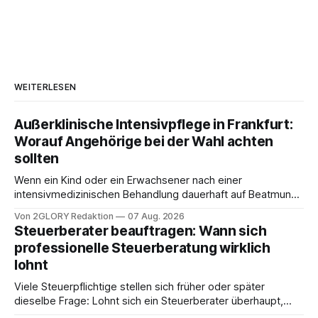
WEITERLESEN
Außerklinische Intensivpflege in Frankfurt:
Worauf Angehörige bei der Wahl achten
sollten
Wenn ein Kind oder ein Erwachsener nach einer
intensivmedizinischen Behandlung dauerhaft auf Beatmung
oder eine engmaschige pflegerische Versorgung
Von 2GLORY Redaktion
07 Aug. 2026
angewiesen ist, stellt sich für Familien eine schwierige
Steuerberater beauftragen: Wann sich
Frage: Muss die Versorgung dauerhaft in der Klinik bleiben –
professionelle Steuerberatung wirklich
oder ist ein Leben zu Hause möglich? Die außerklinische
lohnt
Intensivpflege bietet genau diese Alternative: Sie
Viele Steuerpflichtige stellen sich früher oder später
dieselbe Frage: Lohnt sich ein Steuerberater überhaupt,
oder lässt sich die Steuererklärung auch in Eigenregie