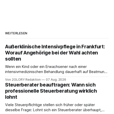
WEITERLESEN
Außerklinische Intensivpflege in Frankfurt:
Worauf Angehörige bei der Wahl achten
sollten
Wenn ein Kind oder ein Erwachsener nach einer
intensivmedizinischen Behandlung dauerhaft auf Beatmung
oder eine engmaschige pflegerische Versorgung
Von 2GLORY Redaktion
07 Aug. 2026
angewiesen ist, stellt sich für Familien eine schwierige
Steuerberater beauftragen: Wann sich
Frage: Muss die Versorgung dauerhaft in der Klinik bleiben –
professionelle Steuerberatung wirklich
oder ist ein Leben zu Hause möglich? Die außerklinische
lohnt
Intensivpflege bietet genau diese Alternative: Sie
Viele Steuerpflichtige stellen sich früher oder später
dieselbe Frage: Lohnt sich ein Steuerberater überhaupt,